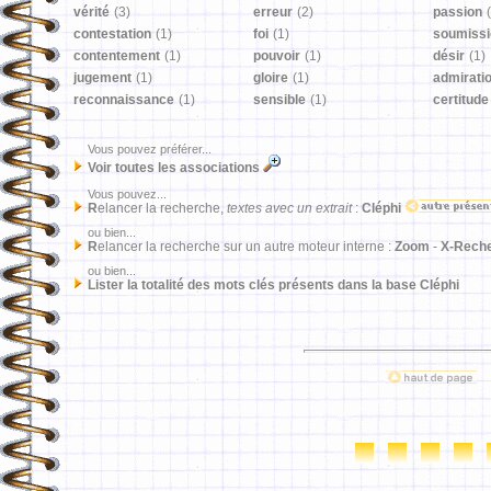
vérité
(3)
erreur
(2)
passion
contestation
(1)
foi
(1)
soumissi
contentement
(1)
pouvoir
(1)
désir
(1)
jugement
(1)
gloire
(1)
admirati
reconnaissance
(1)
sensible
(1)
certitude
Vous pouvez préférer...
Voir toutes les associations
Vous pouvez...
R
elancer la recherche,
textes avec un extrait
:
Cléphi
ou bien...
R
elancer la recherche sur un autre moteur interne :
Zoom
-
X-Rech
ou bien...
Lister la totalité des mots clés présents dans la base Cléphi