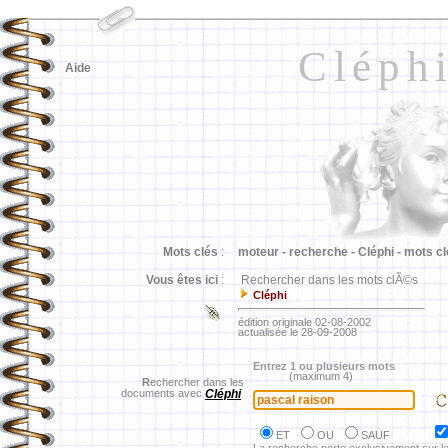
Cléph
Aide
Mots clés
:
moteur -
recherche -
Cléphi -
mots cl
Vous êtes ici
:
Rechercher dans les mots clÃ©s
Cléphi
édition originale 02-08-2002
actualisée le 28-09-2008
Entrez 1 ou plusieurs mots
(maximum 4)
R
echercher dans les
documents avec
Cléphi
ET
OU
SAUF