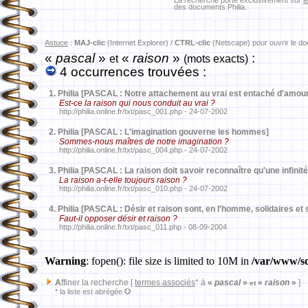
La recherche porte exclusivement sur
l
des documents Philia.
Astuce
:
MAJ-clic
(Internet Explorer) /
CTRL-clic
(Netscape) pour ouvrir le d
«
pascal
»
«
raison
»
:
et
(mots exacts)
4 occurrences trouvées :
1.
Philia [PASCAL : Notre attachement au vrai est entaché d'amou
Est-ce la raison qui nous conduit au vrai ?
http://philia.online.fr/txt/pasc_001.php - 24-07-2002
2.
Philia [PASCAL : L'imagination gouverne les hommes]
Sommes-nous maîtres de notre imagination ?
http://philia.online.fr/txt/pasc_004.php - 24-07-2002
3.
Philia [PASCAL : La raison doit savoir reconnaître qu'une infini
La raison a-t-elle toujours raison ?
http://philia.online.fr/txt/pasc_010.php - 24-07-2002
4.
Philia [PASCAL : Désir et raison sont, en l'homme, solidaires et
Faut-il opposer désir et raison ?
http://philia.online.fr/txt/pasc_011.php - 08-09-2004
Warning
: fopen(): file size is limited to 10M in
/var/www/sd
A
ffiner la recherche [
termes associés
* à
«
pascal
»
«
raison
»
]
et
* la liste est abrégée