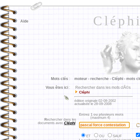
Cléph
Aide
Mots clés
:
moteur -
recherche -
Cléphi -
mots cl
Vous êtes ici
:
Rechercher dans les mots clÃ©s
Cléphi
édition originale 02-08-2002
actualisée le 28-09-2008
Entrez 1 ou plusieurs mots
(maximum 4)
R
echercher dans les
documents avec
Cléphi
ET
OU
SAUF