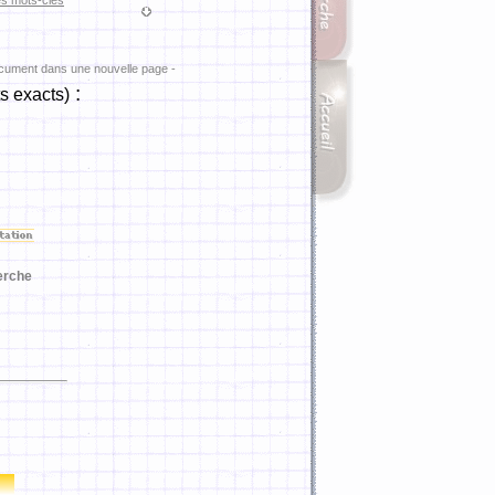
es mots-clés
ocument dans une nouvelle page -
:
s exacts)
erche