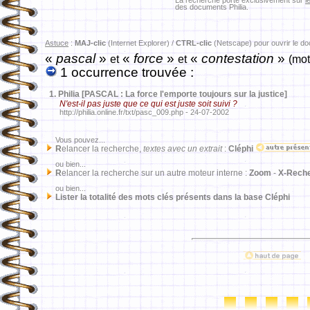
La recherche porte exclusivement sur
l
des documents Philia.
Astuce
:
MAJ-clic
(Internet Explorer) /
CTRL-clic
(Netscape) pour ouvrir le d
«
pascal
»
«
force
»
«
contestation
»
et
et
(mot
1 occurrence trouvée :
1.
Philia [PASCAL : La force l'emporte toujours sur la justice]
N'est-il pas juste que ce qui est juste soit suivi ?
http://philia.online.fr/txt/pasc_009.php - 24-07-2002
Vous pouvez...
R
elancer la recherche,
textes avec un extrait
:
Cléphi
ou bien...
R
elancer la recherche sur un autre moteur interne :
Zoom
-
X-Rech
ou bien...
Lister la totalité des mots clés présents dans la base Cléphi