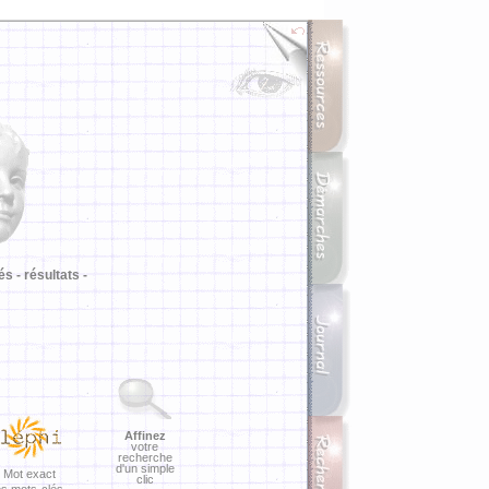
i
és -
résultats -
Affinez
votre
recherche
d'un simple
Mot exact
clic