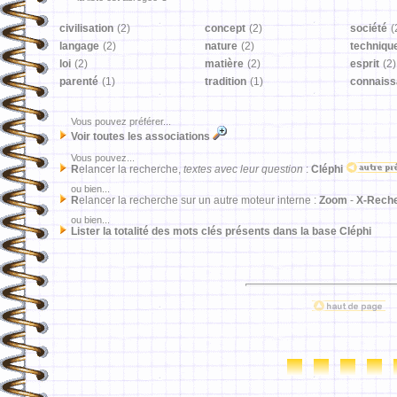
civilisation
(2)
concept
(2)
société
(
langage
(2)
nature
(2)
techniqu
loi
(2)
matière
(2)
esprit
(2)
parenté
(1)
tradition
(1)
connais
Vous pouvez préférer...
Voir toutes les associations
Vous pouvez...
R
elancer la recherche,
textes avec leur question
:
Cléphi
ou bien...
R
elancer la recherche sur un autre moteur interne :
Zoom
-
X-Rech
ou bien...
Lister la totalité des mots clés présents dans la base Cléphi