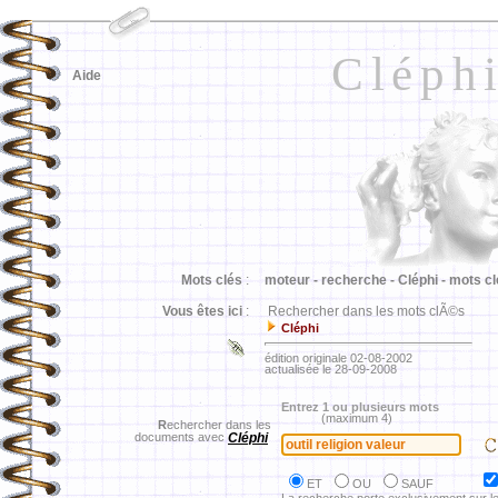
Cléph
Aide
Mots clés
:
moteur -
recherche -
Cléphi -
mots cl
Vous êtes ici
:
Rechercher dans les mots clÃ©s
Cléphi
édition originale 02-08-2002
actualisée le 28-09-2008
Entrez 1 ou plusieurs mots
(maximum 4)
R
echercher dans les
documents avec
Cléphi
ET
OU
SAUF