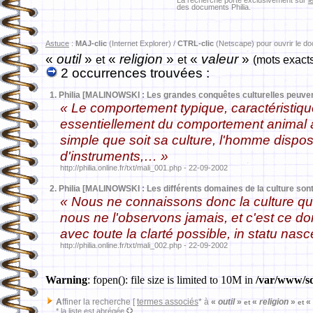
La recherche porte exclusivement sur
l
des documents Philia.
Astuce
:
MAJ-clic
(Internet Explorer) /
CTRL-clic
(Netscape) pour ouvrir le d
«
outil
»
«
religion
»
«
valeur
»
et
et
(mots exact
2 occurrences trouvées :
1.
Philia [MALINOWSKI : Les grandes conquêtes culturelles peuve
« Le comportement typique, caractéristique d
essentiellement du comportement animal à
simple que soit sa culture, l'homme dispo
d'instruments,… »
http://philia.online.fr/txt/mali_001.php - 22-09-2002
2.
Philia [MALINOWSKI : Les différents domaines de la culture sont
« Nous ne connaissons donc la culture qu'à
nous ne l'observons jamais, et c'est ce do
avec toute la clarté possible, in statu 
http://philia.online.fr/txt/mali_002.php - 22-09-2002
Warning
: fopen(): file size is limited to 10M in
/var/www/sd
A
ffiner la recherche [
termes associés
* à
«
outil
»
«
religion
»
«
et
et
* la liste est abrégée