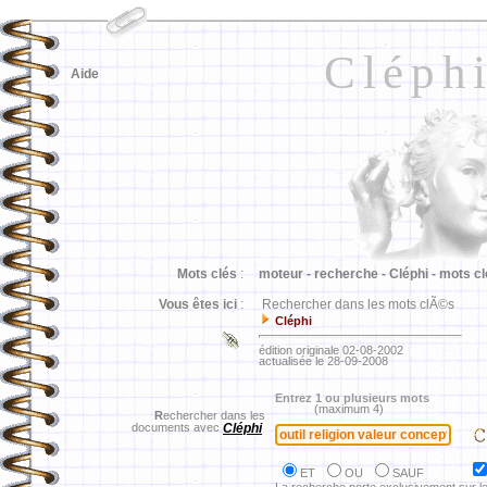
Cléph
Aide
Mots clés
:
moteur -
recherche -
Cléphi -
mots cl
Vous êtes ici
:
Rechercher dans les mots clÃ©s
Cléphi
édition originale 02-08-2002
actualisée le 28-09-2008
Entrez 1 ou plusieurs mots
(maximum 4)
R
echercher dans les
documents avec
Cléphi
ET
OU
SAUF