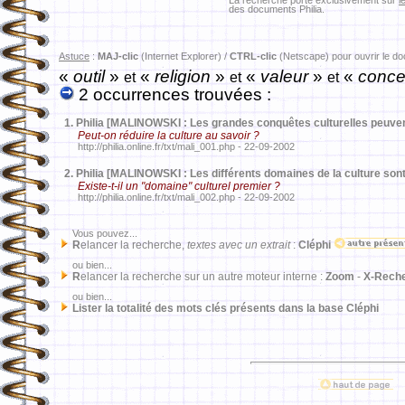
La recherche porte exclusivement sur
l
des documents Philia.
Astuce
:
MAJ-clic
(Internet Explorer) /
CTRL-clic
(Netscape) pour ouvrir le d
«
outil
»
«
religion
»
«
valeur
»
«
conce
et
et
et
2 occurrences trouvées :
1.
Philia [MALINOWSKI : Les grandes conquêtes culturelles peuve
Peut-on réduire la culture au savoir ?
http://philia.online.fr/txt/mali_001.php - 22-09-2002
2.
Philia [MALINOWSKI : Les différents domaines de la culture sont
Existe-t-il un "domaine" culturel premier ?
http://philia.online.fr/txt/mali_002.php - 22-09-2002
Vous pouvez...
R
elancer la recherche,
textes avec un extrait
:
Cléphi
ou bien...
R
elancer la recherche sur un autre moteur interne :
Zoom
-
X-Rech
ou bien...
Lister la totalité des mots clés présents dans la base Cléphi