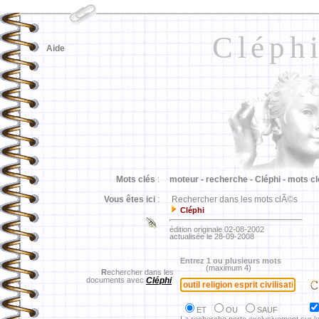
Cléph
Aide
Mots clés
:
moteur -
recherche -
Cléphi -
mots cl
Vous êtes ici
:
Rechercher dans les mots clÃ©s
Cléphi
édition originale 02-08-2002
actualisée le 28-09-2008
Entrez 1 ou plusieurs mots
(maximum 4)
R
echercher dans les
documents avec
Cléphi
ET
OU
SAUF