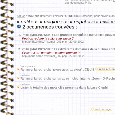
La recherche porte exclusivement sur
l
des documents Philia.
Astuce
:
MAJ-clic
(Internet Explorer) /
CTRL-clic
(Netscape) pour ouvrir le d
«
outil
»
«
religion
»
«
esprit
»
«
civilisa
et
et
et
2 occurrences trouvées :
1.
Philia [MALINOWSKI : Les grandes conquêtes culturelles peuve
Peut-on réduire la culture au savoir ?
http://philia.online.fr/txt/mali_001.php - 22-09-2002
2.
Philia [MALINOWSKI : Les différents domaines de la culture sont
Existe-t-il un "domaine" culturel premier ?
http://philia.online.fr/txt/mali_002.php - 22-09-2002
Vous pouvez...
R
elancer la recherche,
textes avec un extrait
:
Cléphi
ou bien...
R
elancer la recherche sur un autre moteur interne :
Zoom
-
X-Rech
ou bien...
Lister la totalité des mots clés présents dans la base Cléphi