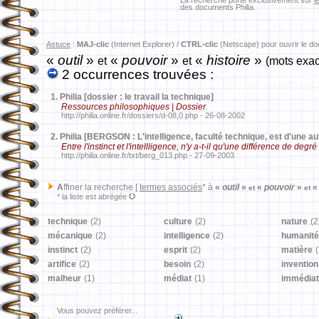
La recherche porte exclusivement sur
l
des documents Philia.
Astuce
:
MAJ-clic
(Internet Explorer) /
CTRL-clic
(Netscape) pour ouvrir le d
«
outil
»
«
pouvoir
»
«
histoire
»
et
et
(mots exac
2 occurrences trouvées :
1.
Philia [dossier : le travail la technique]
Ressources philosophiques | Dossier
http://philia.online.fr/dossiers/d-08,0.php - 26-08-2002
2.
Philia [BERGSON : L'intelligence, faculté technique, est d'une aut
Entre l'instinct et l'intellligence, n'y a-t-il qu'une différence de degré
http://philia.online.fr/txt/berg_013.php - 27-09-2003
A
ffiner la recherche [
termes associés
* à
«
outil
»
«
pouvoir
»
«
et
et
* la liste est abrégée
technique
(2)
culture
(2)
nature
(2
mécanique
(2)
intelligence
(2)
humanité
instinct
(2)
esprit
(2)
matière
(
artifice
(2)
besoin
(2)
invention
malheur
(1)
médiat
(1)
immédiat
Vous pouvez préférer...