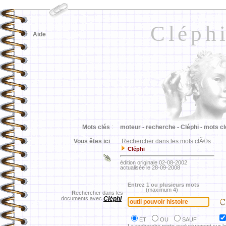
Cléph
Aide
Mots clés
:
moteur -
recherche -
Cléphi -
mots cl
Vous êtes ici
:
Rechercher dans les mots clÃ©s
Cléphi
édition originale 02-08-2002
actualisée le 28-09-2008
Entrez 1 ou plusieurs mots
(maximum 4)
R
echercher dans les
documents avec
Cléphi
ET
OU
SAUF