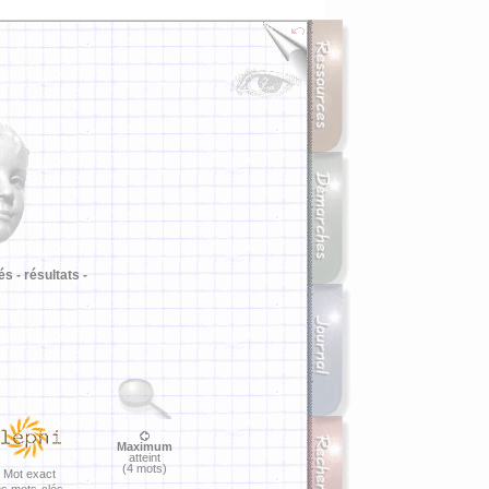
i
és -
résultats -
Maximum
atteint
(4 mots)
Mot exact