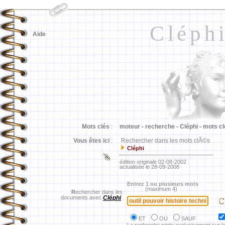
Cléph
Aide
Mots clés
:
moteur -
recherche -
Cléphi -
mots cl
Vous êtes ici
:
Rechercher dans les mots clÃ©s
Cléphi
édition originale 02-08-2002
actualisée le 28-09-2008
Entrez 1 ou plusieurs mots
(maximum 4)
R
echercher dans les
documents avec
Cléphi
ET
OU
SAUF