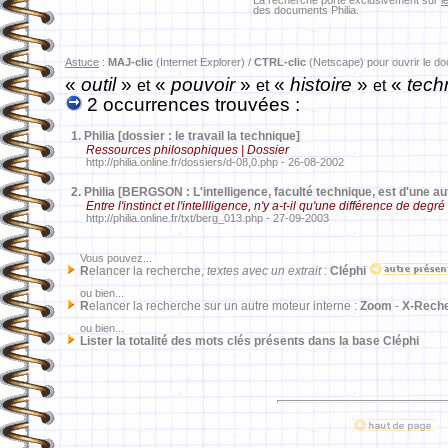
La recherche porte exclusivement sur
l
des documents Philia.
Astuce
:
MAJ-clic
(Internet Explorer) /
CTRL-clic
(Netscape) pour ouvrir le d
«
outil
»
«
pouvoir
»
«
histoire
»
«
tech
et
et
et
2 occurrences trouvées :
1.
Philia [dossier : le travail la technique]
Ressources philosophiques | Dossier
http://philia.online.fr/dossiers/d-08,0.php - 26-08-2002
2.
Philia [BERGSON : L'intelligence, faculté technique, est d'une aut
Entre l'instinct et l'intellligence, n'y a-t-il qu'une différence de degré
http://philia.online.fr/txt/berg_013.php - 27-09-2003
Vous pouvez...
R
elancer la recherche,
textes avec un extrait
:
Cléphi
ou bien...
R
elancer la recherche sur un autre moteur interne :
Zoom
-
X-Rech
ou bien...
Lister la totalité des mots clés présents dans la base Cléphi