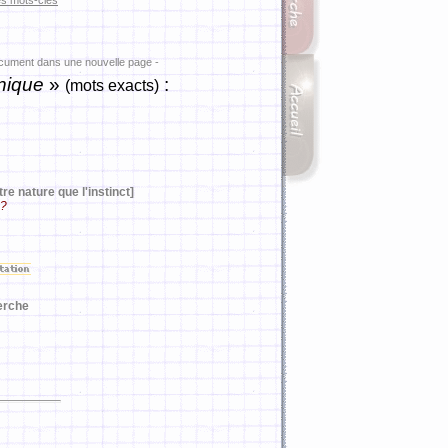
es mots-clés
ocument dans une nouvelle page -
nique
»
:
(mots exacts)
re nature que l'instinct]
 ?
erche