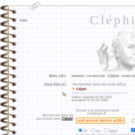
Cléph
Aide
Mots clés
:
moteur -
recherche -
Cléphi -
mots cl
Vous êtes ici
:
Rechercher dans les mots clÃ©s
Cléphi
édition originale 02-08-2002
actualisée le 28-09-2008
Entrez 1 ou plusieurs mots
(maximum 4)
R
echercher dans les
documents avec
Cléphi
ET
OU
SAUF