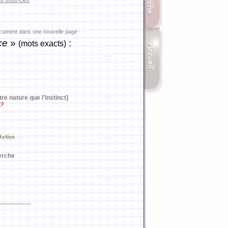
es mots-clés
ocument dans une nouvelle page -
ce
»
:
(mots exacts)
re nature que l'instinct]
 ?
erche