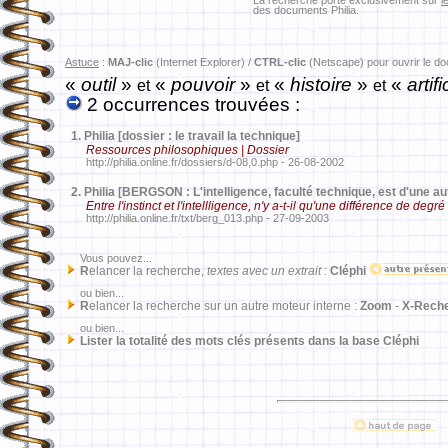
La recherche porte exclusivement sur
l
des documents Philia.
Astuce
:
MAJ-clic
(Internet Explorer) /
CTRL-clic
(Netscape) pour ouvrir le d
«
outil
»
«
pouvoir
»
«
histoire
»
«
artifi
et
et
et
2 occurrences trouvées :
1.
Philia [dossier : le travail la technique]
Ressources philosophiques | Dossier
http://philia.online.fr/dossiers/d-08,0.php - 26-08-2002
2.
Philia [BERGSON : L'intelligence, faculté technique, est d'une aut
Entre l'instinct et l'intellligence, n'y a-t-il qu'une différence de degré
http://philia.online.fr/txt/berg_013.php - 27-09-2003
Vous pouvez...
R
elancer la recherche,
textes avec un extrait
:
Cléphi
ou bien...
R
elancer la recherche sur un autre moteur interne :
Zoom
-
X-Rech
ou bien...
Lister la totalité des mots clés présents dans la base Cléphi