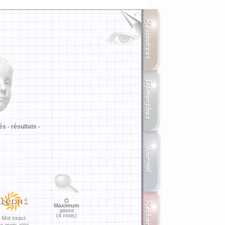
i
és -
résultats -
Maximum
atteint
(4 mots)
Mot exact