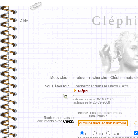
Cléph
Aide
Mots clés
:
moteur -
recherche -
Cléphi -
mots cl
Vous êtes ici
:
Rechercher dans les mots clÃ©s
Cléphi
édition originale 02-08-2002
actualisée le 28-09-2008
Entrez 1 ou plusieurs mots
(maximum 4)
R
echercher dans les
documents avec
Cléphi
ET
OU
SAUF