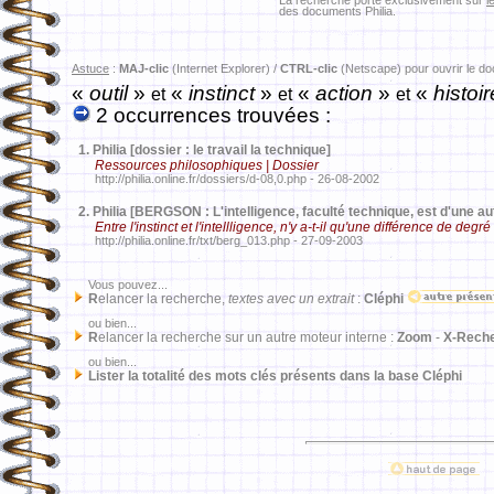
La recherche porte exclusivement sur
l
des documents Philia.
Astuce
:
MAJ-clic
(Internet Explorer) /
CTRL-clic
(Netscape) pour ouvrir le d
«
outil
»
«
instinct
»
«
action
»
«
histoir
et
et
et
2 occurrences trouvées :
1.
Philia [dossier : le travail la technique]
Ressources philosophiques | Dossier
http://philia.online.fr/dossiers/d-08,0.php - 26-08-2002
2.
Philia [BERGSON : L'intelligence, faculté technique, est d'une aut
Entre l'instinct et l'intellligence, n'y a-t-il qu'une différence de degré
http://philia.online.fr/txt/berg_013.php - 27-09-2003
Vous pouvez...
R
elancer la recherche,
textes avec un extrait
:
Cléphi
ou bien...
R
elancer la recherche sur un autre moteur interne :
Zoom
-
X-Rech
ou bien...
Lister la totalité des mots clés présents dans la base Cléphi