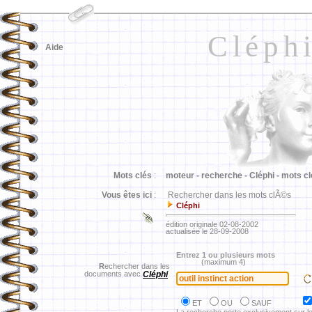
Cléph
Aide
Mots clés
:
moteur -
recherche -
Cléphi -
mots cl
Vous êtes ici
:
Rechercher dans les mots clÃ©s
Cléphi
édition originale 02-08-2002
actualisée le 28-09-2008
Entrez 1 ou plusieurs mots
(maximum 4)
R
echercher dans les
documents avec
Cléphi
ET
OU
SAUF