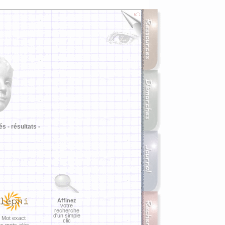
i
és -
résultats -
Affinez
votre
recherche
d'un simple
Mot exact
clic