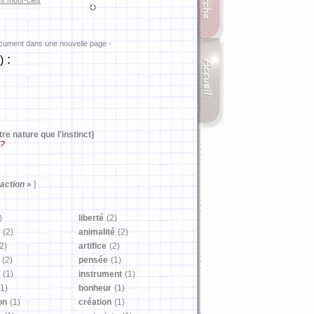
es mots-clés
ocument dans une nouvelle page -
:
)
re nature que l'instinct]
 ?
action
»
]
)
liberté
(2)
(2)
animalité
(2)
2)
artifice
(2)
(2)
pensée
(1)
(1)
instrument
(1)
(1)
bonheur
(1)
on
(1)
création
(1)