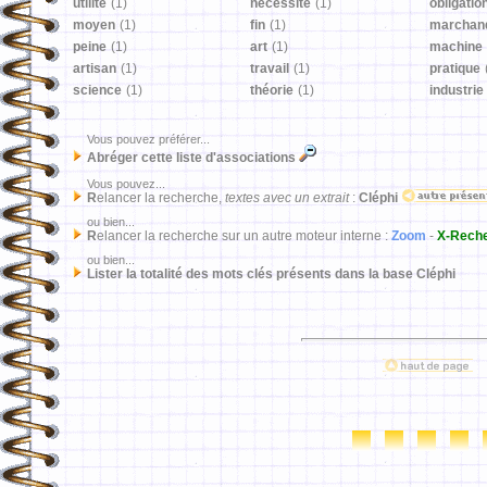
utilité
(1)
nécessité
(1)
obligatio
moyen
(1)
fin
(1)
marchan
peine
(1)
art
(1)
machine
artisan
(1)
travail
(1)
pratique
science
(1)
théorie
(1)
industrie
Vous pouvez préférer...
Abréger cette liste d'associations
Vous pouvez...
R
elancer la recherche,
textes avec un extrait
:
Cléphi
ou bien...
R
elancer la recherche sur un autre moteur interne :
Zoom
-
X-Rech
ou bien...
Lister la totalité des mots clés présents dans la base Cléphi