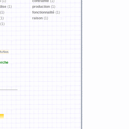
n
(1)
contrainte
(1)
dise
(1)
production
(1)
(1)
fonctionnalité
(1)
(1)
raison
(1)
(1)
erche