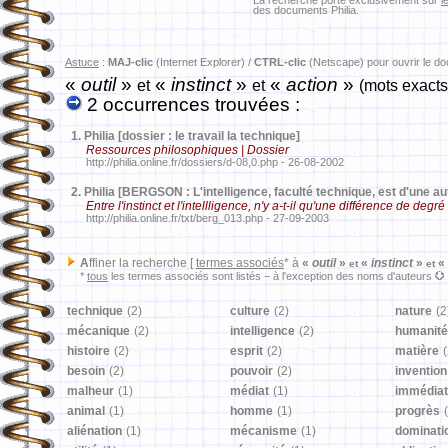
La recherche porte exclusivement sur
l
des documents Philia.
Astuce
:
MAJ-clic
(Internet Explorer) /
CTRL-clic
(Netscape) pour ouvrir le d
«
outil
»
«
instinct
»
«
action
»
et
et
(mots exacts
2 occurrences trouvées :
1.
Philia [dossier : le travail la technique]
Ressources philosophiques | Dossier
http://philia.online.fr/dossiers/d-08,0.php - 26-08-2002
2.
Philia [BERGSON : L'intelligence, faculté technique, est d'une aut
Entre l'instinct et l'intellligence, n'y a-t-il qu'une différence de degré
http://philia.online.fr/txt/berg_013.php - 27-09-2003
A
ffiner la recherche [
termes associés
* à
«
outil
»
«
instinct
»
«
et
et
*
tous
les termes associés sont listés − à l'exception des noms d'auteurs
technique
(2)
culture
(2)
nature
(2
mécanique
(2)
intelligence
(2)
humanité
histoire
(2)
esprit
(2)
matière
(
besoin
(2)
pouvoir
(2)
invention
malheur
(1)
médiat
(1)
immédiat
animal
(1)
homme
(1)
progrès
aliénation
(1)
mécanisme
(1)
dominati