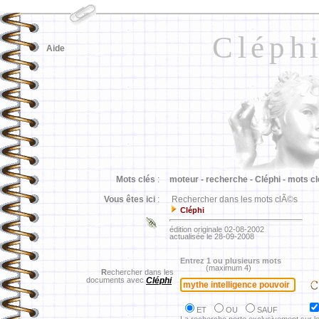
Cléph
Aide
Mots clés
:
moteur -
recherche -
Cléphi -
mots cl
Vous êtes ici
:
Rechercher dans les mots clÃ©s
Cléphi
édition originale 02-08-2002
actualisée le 28-09-2008
Entrez 1 ou plusieurs mots
(maximum 4)
R
echercher dans les
documents avec
Cléphi
ET
OU
SAUF