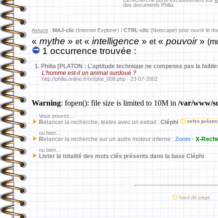
La recherche porte exclusivement sur
l
des documents Philia.
Astuce
:
MAJ-clic
(Internet Explorer) /
CTRL-clic
(Netscape) pour ouvrir le d
«
mythe
»
«
intelligence
»
«
pouvoir
»
et
et
(mo
1 occurrence trouvée :
1.
Philia [PLATON : L'aptitude technique ne compense pas la faible
L'homme est-il un animal surdoué ?
http://philia.online.fr/txt/plat_008.php - 23-07-2002
Warning
: fopen(): file size is limited to 10M in
/var/www/sd
Vous pouvez...
R
elancer la recherche,
textes avec un extrait
:
Cléphi
ou bien...
R
elancer la recherche sur un autre moteur interne :
Zoom
-
X-Rech
ou bien...
Lister la totalité des mots clés présents dans la base Cléphi