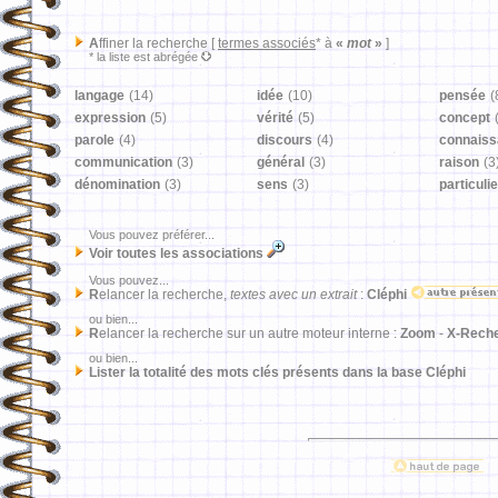
A
ffiner la recherche [
termes associés
* à
«
mot
»
]
* la liste est abrégée
langage
(14)
idée
(10)
pensée
(
expression
(5)
vérité
(5)
concept
parole
(4)
discours
(4)
connais
communication
(3)
général
(3)
raison
(3
dénomination
(3)
sens
(3)
particulie
Vous pouvez préférer...
Voir toutes les associations
Vous pouvez...
R
elancer la recherche,
textes avec un extrait
:
Cléphi
ou bien...
R
elancer la recherche sur un autre moteur interne :
Zoom
-
X-Rech
ou bien...
Lister la totalité des mots clés présents dans la base Cléphi