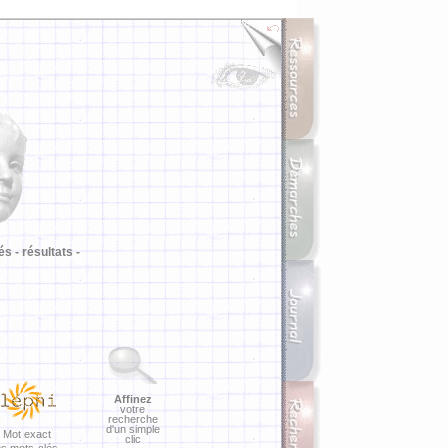
i
és -
résultats -
Affinez
votre
recherche
d'un simple
Mot exact
clic