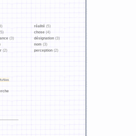
8)
réalité
(5)
(5)
chose
(4)
sance
(3)
désignation
(3)
)
nom
(3)
r
(2)
perception
(2)
erche