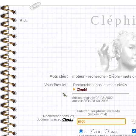
Cléph
Aide
Mots clés
:
moteur -
recherche -
Cléphi -
mots cl
Vous êtes ici
:
Rechercher dans les mots clÃ©s
Cléphi
édition originale 02-08-2002
actualisée le 28-09-2008
Entrez 1 ou plusieurs mots
(maximum 4)
R
echercher dans les
documents avec
Cléphi
ET
OU
SAUF