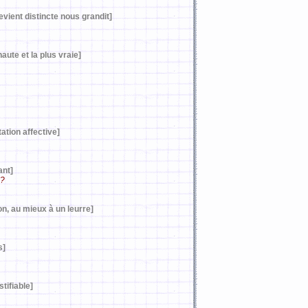
evient distincte nous grandit]
aute et la plus vraie]
tion affective]
ant]
 ?
on, au mieux à un leurre]
s]
tifiable]