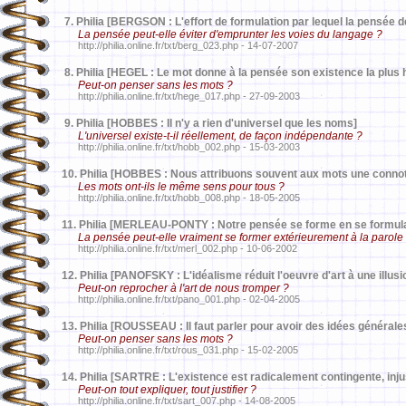
7.
Philia [BERGSON : L'effort de formulation par lequel la pensée d
La pensée peut-elle éviter d'emprunter les voies du langage ?
http://philia.online.fr/txt/berg_023.php - 14-07-2007
8.
Philia [HEGEL : Le mot donne à la pensée son existence la plus h
Peut-on penser sans les mots ?
http://philia.online.fr/txt/hege_017.php - 27-09-2003
9.
Philia [HOBBES : Il n'y a rien d'universel que les noms]
L'universel existe-t-il réellement, de façon indépendante ?
http://philia.online.fr/txt/hobb_002.php - 15-03-2003
10.
Philia [HOBBES : Nous attribuons souvent aux mots une connota
Les mots ont-ils le même sens pour tous ?
http://philia.online.fr/txt/hobb_008.php - 18-05-2005
11.
Philia [MERLEAU-PONTY : Notre pensée se forme en se formul
La pensée peut-elle vraiment se former extérieurement à la parole
http://philia.online.fr/txt/merl_002.php - 10-06-2002
12.
Philia [PANOFSKY : L'idéalisme réduit l'oeuvre d'art à une illusi
Peut-on reprocher à l'art de nous tromper ?
http://philia.online.fr/txt/pano_001.php - 02-04-2005
13.
Philia [ROUSSEAU : Il faut parler pour avoir des idées générale
Peut-on penser sans les mots ?
http://philia.online.fr/txt/rous_031.php - 15-02-2005
14.
Philia [SARTRE : L'existence est radicalement contingente, injus
Peut-on tout expliquer, tout justifier ?
http://philia.online.fr/txt/sart_007.php - 14-08-2005