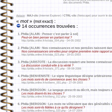
La recherche porte exclusivement sur
l
des documents Philia.
Astuce
:
MAJ-clic
(Internet Explorer) /
CTRL-clic
(Netscape) pour ouvrir le d
«
mot
»
:
(mot exact)
14 occurrences trouvées :
1.
Philia [ALAIN : Penser c'est parler à soi]
Peut-on bien penser en parlant mal ?
http://philia.online.fr/txt/alai_004.php - 04-05-2002
2.
Philia [ALAIN : Nos connaissances et nos pensées naissent dans
Nos connaissances ont-elles pour origine première notre rapport
http://philia.online.fr/txt/alai_023.php - 18-01-2003
3.
Philia [ARISTOTE : La discussion requiert une bonne connaissan
La discussion conduit-elle à la vérité ?
http://philia.online.fr/txt/aris_071.php - 08-08-2006
4.
Philia [BENVENISTE : Le signe linguistique désigne arbitrairement
Les mots sont-ils de connivence avec les choses ?
http://philia.online.fr/txt/benv_001.php - 27-09-2003
5.
Philia [BERGSON : Le langage prescrit ou décrit, mais toujours e
Les mots disent-ils les choses ?
http://philia.online.fr/txt/berg_012.php - 25-09-2003
6.
Philia [BERGSON : Les mots ne véhiculent que des généralités
Les mots sont-ils fidèles à ce qu'ils désignent ?
http://philia.online.fr/txt/berg_020.php - 14-07-2004