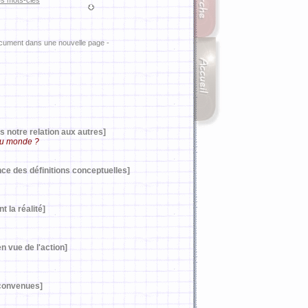
es mots-clés
ocument dans une nouvelle page -
 notre relation aux autres]
 au monde ?
ce des définitions conceptuelles]
 la réalité]
n vue de l'action]
 convenues]