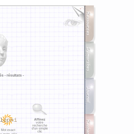
i
és -
résultats -
Affinez
votre
recherche
d'un simple
Mot exact
clic