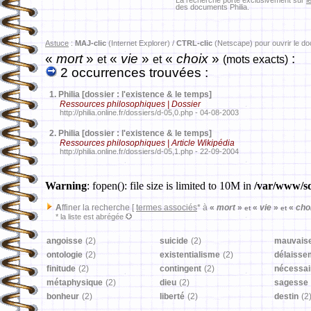
La recherche porte exclusivement sur
l
des documents Philia.
Astuce
:
MAJ-clic
(Internet Explorer) /
CTRL-clic
(Netscape) pour ouvrir le d
«
mort
»
«
vie
»
«
choix
»
:
et
et
(mots exacts)
2 occurrences trouvées :
1.
Philia [dossier : l'existence & le temps]
Ressources philosophiques | Dossier
http://philia.online.fr/dossiers/d-05,0.php - 04-08-2003
2.
Philia [dossier : l'existence & le temps]
Ressources philosophiques | Article Wikipédia
http://philia.online.fr/dossiers/d-05,1.php - 22-09-2004
Warning
: fopen(): file size is limited to 10M in
/var/www/sd
A
ffiner la recherche [
termes associés
* à
«
mort
»
«
vie
»
«
cho
et
et
* la liste est abrégée
angoisse
(2)
suicide
(2)
mauvais
ontologie
(2)
existentialisme
(2)
délaisse
finitude
(2)
contingent
(2)
nécessai
métaphysique
(2)
dieu
(2)
sagesse
bonheur
(2)
liberté
(2)
destin
(2