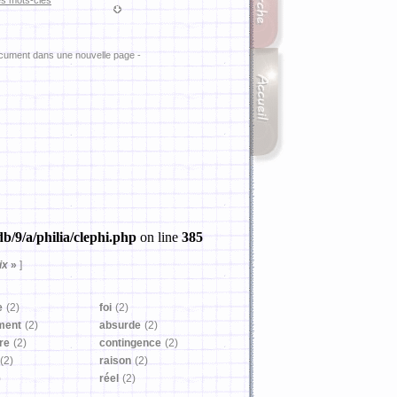
es mots-clés
ocument dans une nouvelle page -
b/9/a/philia/clephi.php
on line
385
ix
»
]
e
(2)
foi
(2)
ment
(2)
absurde
(2)
re
(2)
contingence
(2)
(2)
raison
(2)
)
réel
(2)