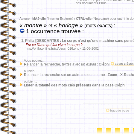
La recherche porte exclusivement sur
l
des documents Philia.
Astuce
:
MAJ-clic
(Internet Explorer) /
CTRL-clic
(Netscape) pour ouvrir le d
«
montre
»
«
horloge
»
:
et
(mots exacts)
1 occurrence trouvée :
1.
Philia [DESCARTES : Le corps n'est qu'une machine sans pens
Est-ce l'âme qui fait vivre le corps ?
http://philia.online.fr/txt/desc_016.php - 11-08-2002
Vous pouvez...
R
elancer la recherche,
textes avec un extrait
:
Cléphi
ou bien...
R
elancer la recherche sur un autre moteur interne :
Zoom
-
X-Rech
ou bien...
Lister la totalité des mots clés présents dans la base Cléphi