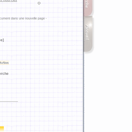
es mots-clés
ocument dans une nouvelle page -
ée]
erche