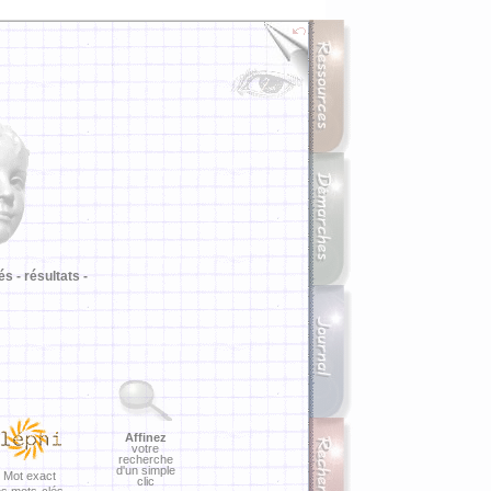
i
és -
résultats -
Affinez
votre
recherche
d'un simple
Mot exact
clic