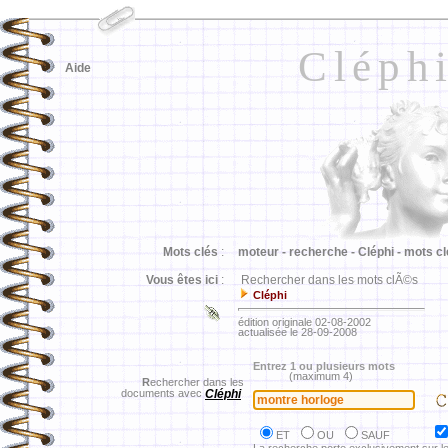
Cléph
Aide
Mots clés
:
moteur -
recherche -
Cléphi -
mots cl
Vous êtes ici
:
Rechercher dans les mots clÃ©s
Cléphi
édition originale 02-08-2002
actualisée le 28-09-2008
Entrez 1 ou plusieurs mots
(maximum 4)
R
echercher dans les
documents avec
Cléphi
ET
OU
SAUF