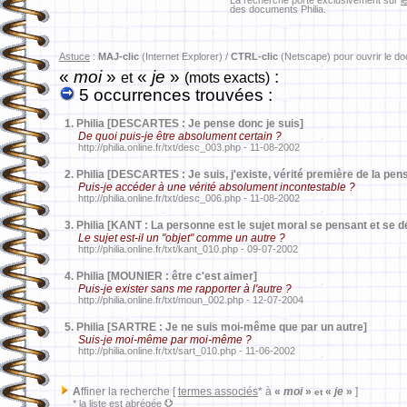
La recherche porte exclusivement sur
l
des documents Philia.
Astuce
:
MAJ-clic
(Internet Explorer) /
CTRL-clic
(Netscape) pour ouvrir le d
«
moi
»
«
je
»
:
et
(mots exacts)
5 occurrences trouvées :
1.
Philia [DESCARTES : Je pense donc je suis]
De quoi puis-je être absolument certain ?
http://philia.online.fr/txt/desc_003.php - 11-08-2002
2.
Philia [DESCARTES : Je suis, j'existe, vérité première de la pen
Puis-je accéder à une vérité absolument incontestable ?
http://philia.online.fr/txt/desc_006.php - 11-08-2002
3.
Philia [KANT : La personne est le sujet moral se pensant et se 
Le sujet est-il un "objet" comme un autre ?
http://philia.online.fr/txt/kant_010.php - 09-07-2002
4.
Philia [MOUNIER : être c'est aimer]
Puis-je exister sans me rapporter à l'autre ?
http://philia.online.fr/txt/moun_002.php - 12-07-2004
5.
Philia [SARTRE : Je ne suis moi-même que par un autre]
Suis-je moi-même par moi-même ?
http://philia.online.fr/txt/sart_010.php - 11-06-2002
A
ffiner la recherche [
termes associés
* à
«
moi
»
«
je
»
]
et
* la liste est abrégée