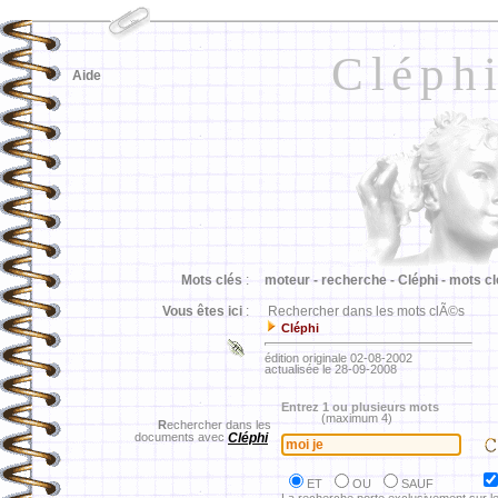
Cléph
Aide
Mots clés
:
moteur -
recherche -
Cléphi -
mots cl
Vous êtes ici
:
Rechercher dans les mots clÃ©s
Cléphi
édition originale 02-08-2002
actualisée le 28-09-2008
Entrez 1 ou plusieurs mots
(maximum 4)
R
echercher dans les
documents avec
Cléphi
ET
OU
SAUF