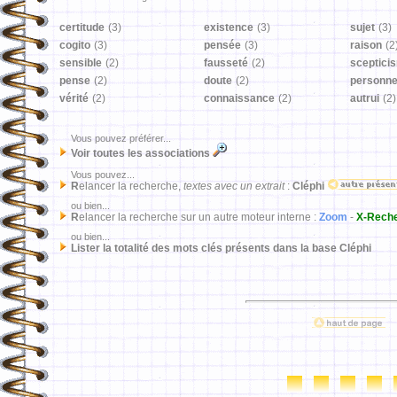
certitude
(3)
existence
(3)
sujet
(3)
cogito
(3)
pensée
(3)
raison
(2
sensible
(2)
fausseté
(2)
sceptici
pense
(2)
doute
(2)
personn
vérité
(2)
connaissance
(2)
autrui
(2)
Vous pouvez préférer...
Voir toutes les associations
Vous pouvez...
R
elancer la recherche,
textes avec un extrait
:
Cléphi
ou bien...
R
elancer la recherche sur un autre moteur interne :
Zoom
-
X-Rech
ou bien...
Lister la totalité des mots clés présents dans la base Cléphi