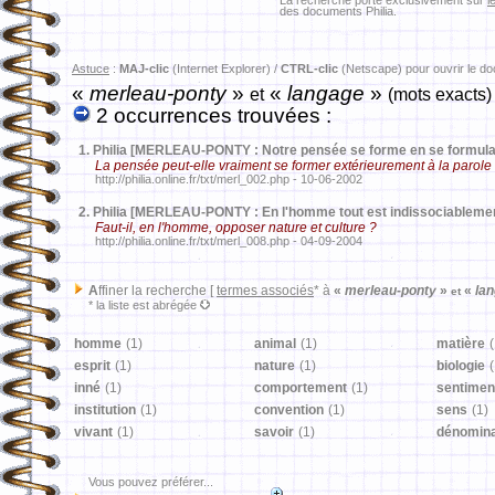
La recherche porte exclusivement sur
l
des documents Philia.
Astuce
:
MAJ-clic
(Internet Explorer) /
CTRL-clic
(Netscape) pour ouvrir le d
«
merleau-ponty
»
«
langage
»
et
(mots exacts)
2 occurrences trouvées :
1.
Philia [MERLEAU-PONTY : Notre pensée se forme en se formula
La pensée peut-elle vraiment se former extérieurement à la parole
http://philia.online.fr/txt/merl_002.php - 10-06-2002
2.
Philia [MERLEAU-PONTY : En l'homme tout est indissociablement
Faut-il, en l'homme, opposer nature et culture ?
http://philia.online.fr/txt/merl_008.php - 04-09-2004
A
ffiner la recherche [
termes associés
* à
«
merleau-ponty
»
«
lan
et
* la liste est abrégée
homme
(1)
animal
(1)
matière
(
esprit
(1)
nature
(1)
biologie
(
inné
(1)
comportement
(1)
sentimen
institution
(1)
convention
(1)
sens
(1)
vivant
(1)
savoir
(1)
dénomina
Vous pouvez préférer...