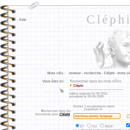
Cléph
Aide
Mots clés
:
moteur -
recherche -
Cléphi -
mots cl
Vous êtes ici
:
Rechercher dans les mots clÃ©s
Cléphi
édition originale 02-08-2002
actualisée le 28-09-2008
Entrez 1 ou plusieurs mots
(maximum 4)
R
echercher dans les
documents avec
Cléphi
ET
OU
SAUF