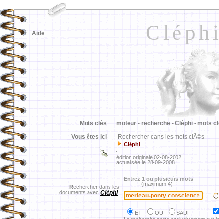
Cléph
Aide
Mots clés
:
moteur -
recherche -
Cléphi -
mots cl
Vous êtes ici
:
Rechercher dans les mots clÃ©s
Cléphi
édition originale 02-08-2002
actualisée le 28-09-2008
Entrez 1 ou plusieurs mots
(maximum 4)
R
echercher dans les
documents avec
Cléphi
ET
OU
SAUF