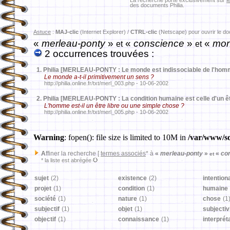
La recherche porte exclusivement sur
l
des documents Philia.
Astuce
:
MAJ-clic
(Internet Explorer) /
CTRL-clic
(Netscape) pour ouvrir le d
«
merleau-ponty
»
«
conscience
»
«
mon
et
et
2 occurrences trouvées :
1.
Philia [MERLEAU-PONTY : Le monde est indissociable de l'homm
Le monde a-t-il primitivement un sens ?
http://philia.online.fr/txt/merl_003.php - 10-06-2002
2.
Philia [MERLEAU-PONTY : La condition humaine est celle d'un ê
L'homme est-il un être libre ou une simple chose ?
http://philia.online.fr/txt/merl_005.php - 10-06-2002
Warning
: fopen(): file size is limited to 10M in
/var/www/sd
A
ffiner la recherche [
termes associés
* à
«
merleau-ponty
»
«
co
et
* la liste est abrégée
sujet
(2)
existence
(2)
intentiona
projet
(1)
condition
(1)
humaine
société
(1)
nature
(1)
chose
(1
subjectif
(1)
objet
(1)
subjectiv
objectif
(1)
connaissance
(1)
interprét