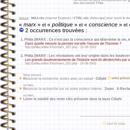
La recherche porte exclusivement sur
l
des documents Philia.
Astuce
:
MAJ-clic
(Internet Explorer) /
CTRL-clic
(Netscape) pour ouvrir le d
«
marx
»
«
politique
»
«
conscience
»
et
et
et
2 occurrences trouvées :
1.
Philia [MARX : Ce n'est pas la conscience qui détermine la vie, 
Dans quelle mesure la pensée est-elle l'oeuvre de l'homme ?
http://philia.online.fr/txt/marx_007.php - 15-08-2002
2.
Philia [MARX : Les révolutions ont leur origine dans les boulev
Les grands bouleversements de l'histoire sont-ils déclenchés par 
http://philia.online.fr/txt/marx_010.php - 15-08-2002
Vous pouvez...
R
elancer la recherche,
textes avec un extrait
:
Cléphi
ou bien...
R
elancer la recherche sur un autre moteur interne :
Zoom
-
X-Rech
ou bien...
Lister la totalité des mots clés présents dans la base Cléphi