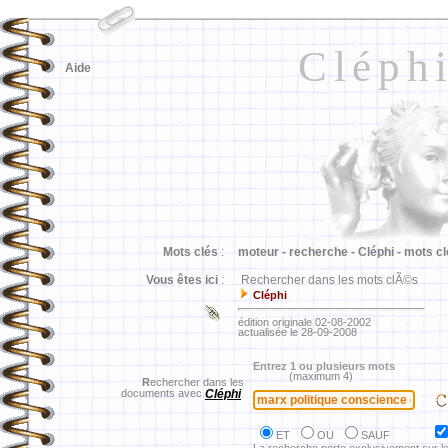
Cléph
Aide
Mots clés
:
moteur -
recherche -
Cléphi -
mots cl
Vous êtes ici
:
Rechercher dans les mots clÃ©s
Cléphi
édition originale 02-08-2002
actualisée le 28-09-2008
Entrez 1 ou plusieurs mots
(maximum 4)
R
echercher dans les
documents avec
Cléphi
ET
OU
SAUF