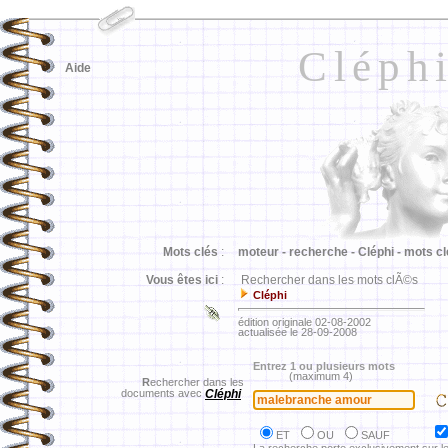
Cléph
Aide
Mots clés
:
moteur -
recherche -
Cléphi -
mots cl
Vous êtes ici
:
Rechercher dans les mots clÃ©s
Cléphi
édition originale 02-08-2002
actualisée le 28-09-2008
Entrez 1 ou plusieurs mots
(maximum 4)
R
echercher dans les
documents avec
Cléphi
ET
OU
SAUF