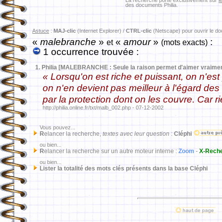
La recherche porte exclusivement sur
l
des documents Philia.
Astuce
:
MAJ-clic
(Internet Explorer) /
CTRL-clic
(Netscape) pour ouvrir le d
«
malebranche
»
«
amour
»
:
et
(mots exacts)
1 occurrence trouvée :
1.
Philia [MALEBRANCHE : Seule la raison permet d'aimer vraimen
« Lorsqu'on est riche et puissant, on n'est
on n'en devient pas meilleur à l'égard des a
par la protection dont on les couvre. Car r
http://philia.online.fr/txt/malb_002.php - 07-12-2002
Vous pouvez...
R
elancer la recherche,
textes avec leur question
:
Cléphi
ou bien...
R
elancer la recherche sur un autre moteur interne :
Zoom
-
X-Rech
ou bien...
Lister la totalité des mots clés présents dans la base Cléphi