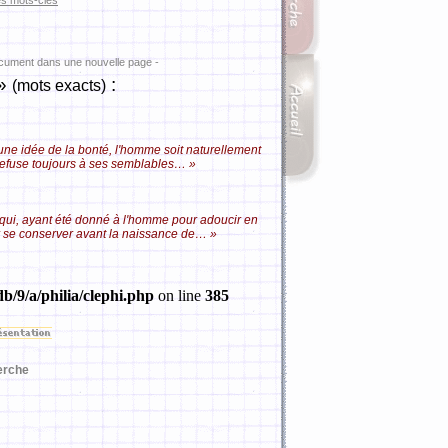
es mots-clés
ocument dans une nouvelle page -
»
:
(mots exacts)
une idée de la bonté, l'homme soit naturellement
il refuse toujours à ses semblables… »
et qui, ayant été donné à l'homme pour adoucir en
ir se conserver avant la naissance de… »
b/9/a/philia/clephi.php
on line
385
erche