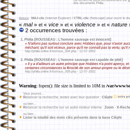
La recherche porte exclusivement sur
l
des documents Philia.
Astuce
:
MAJ-clic
(Internet Explorer) /
CTRL-clic
(Netscape) pour ouvrir le d
«
mal
»
«
vice
»
«
violence
»
«
nature
et
et
et
2 occurrences trouvées :
1.
Philia [ROUSSEAU : L'homme sauvage est innocent]
« N'allons pas surtout conclure avec Hobbes que, pour n'avoir auc
méchant; qu'il soit vicieux, parce qu'il ne connaît pas la vertu; qu'
http://philia.online.fr/txt/rous_004.php - 12-07-2002
2.
Philia [ROUSSEAU : L'homme sauvage est capable de pitié]
« Il y a d'ailleurs un autre principe que Hobbes n'a point aperçu, 
certaines circonstances la férocité de son amour-propre ou le dés
http://philia.online.fr/txt/rous_009.php - 12-07-2002
Warning
: fopen(): file size is limited to 10M in
/var/www/sd
Vous pouvez...
R
elancer la recherche,
textes avec leur question
:
Cléphi
ou bien...
R
elancer la recherche sur un autre moteur interne :
Zoom
-
X-Rech
ou bien...
Lister la totalité des mots clés présents dans la base Cléphi