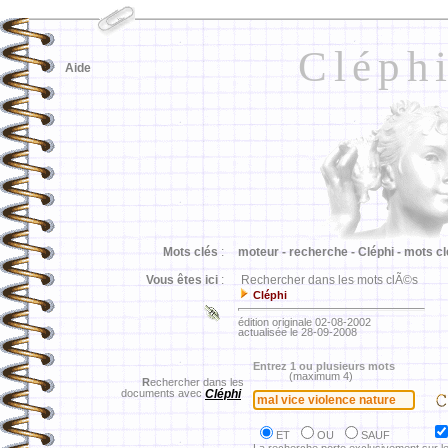
Cléph
Aide
Mots clés
:
moteur -
recherche -
Cléphi -
mots cl
Vous êtes ici
:
Rechercher dans les mots clÃ©s
Cléphi
édition originale 02-08-2002
actualisée le 28-09-2008
Entrez 1 ou plusieurs mots
(maximum 4)
R
echercher dans les
documents avec
Cléphi
ET
OU
SAUF