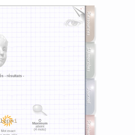
i
és -
résultats -
Maximum
atteint
(4 mots)
Mot exact