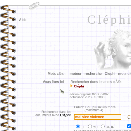
Cléph
Aide
Mots clés
:
moteur -
recherche -
Cléphi -
mots cl
Vous êtes ici
:
Rechercher dans les mots clÃ©s
Cléphi
édition originale 02-08-2002
actualisée le 28-09-2008
Entrez 1 ou plusieurs mots
(maximum 4)
R
echercher dans les
documents avec
Cléphi
ET
OU
SAUF