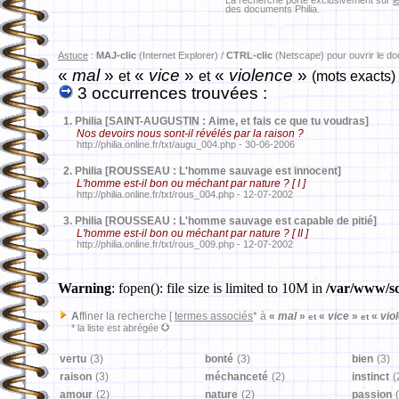
La recherche porte exclusivement sur
l
des documents Philia.
Astuce
:
MAJ-clic
(Internet Explorer) /
CTRL-clic
(Netscape) pour ouvrir le d
«
mal
»
«
vice
»
«
violence
»
et
et
(mots exacts)
3 occurrences trouvées :
1.
Philia [SAINT-AUGUSTIN : Aime, et fais ce que tu voudras]
Nos devoirs nous sont-il révélés par la raison ?
http://philia.online.fr/txt/augu_004.php - 30-06-2006
2.
Philia [ROUSSEAU : L'homme sauvage est innocent]
L'homme est-il bon ou méchant par nature ? [ I ]
http://philia.online.fr/txt/rous_004.php - 12-07-2002
3.
Philia [ROUSSEAU : L'homme sauvage est capable de pitié]
L'homme est-il bon ou méchant par nature ? [ II ]
http://philia.online.fr/txt/rous_009.php - 12-07-2002
Warning
: fopen(): file size is limited to 10M in
/var/www/sd
A
ffiner la recherche [
termes associés
* à
«
mal
»
«
vice
»
«
vio
et
et
* la liste est abrégée
vertu
(3)
bonté
(3)
bien
(3)
raison
(3)
méchanceté
(2)
instinct
(
amour
(2)
nature
(2)
passion