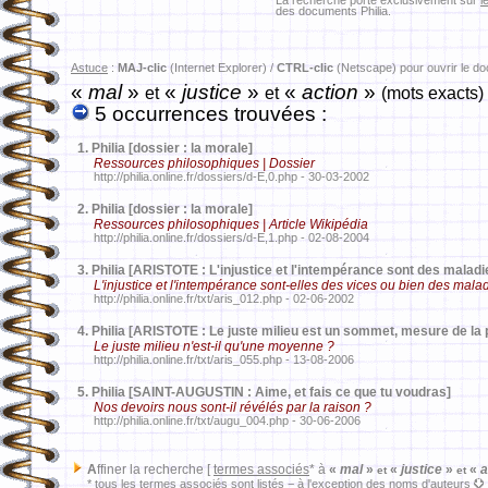
La recherche porte exclusivement sur
l
des documents Philia.
Astuce
:
MAJ-clic
(Internet Explorer) /
CTRL-clic
(Netscape) pour ouvrir le d
«
mal
»
«
justice
»
«
action
»
et
et
(mots exacts)
5 occurrences trouvées :
1.
Philia [dossier : la morale]
Ressources philosophiques | Dossier
http://philia.online.fr/dossiers/d-E,0.php - 30-03-2002
2.
Philia [dossier : la morale]
Ressources philosophiques | Article Wikipédia
http://philia.online.fr/dossiers/d-E,1.php - 02-08-2004
3.
Philia [ARISTOTE : L'injustice et l'intempérance sont des mal
L'injustice et l'intempérance sont-elles des vices ou bien des mala
http://philia.online.fr/txt/aris_012.php - 02-06-2002
4.
Philia [ARISTOTE : Le juste milieu est un sommet, mesure de la p
Le juste milieu n'est-il qu'une moyenne ?
http://philia.online.fr/txt/aris_055.php - 13-08-2006
5.
Philia [SAINT-AUGUSTIN : Aime, et fais ce que tu voudras]
Nos devoirs nous sont-il révélés par la raison ?
http://philia.online.fr/txt/augu_004.php - 30-06-2006
A
ffiner la recherche [
termes associés
* à
«
mal
»
«
justice
»
«
a
et
et
*
tous
les termes associés sont listés − à l'exception des noms d'auteurs