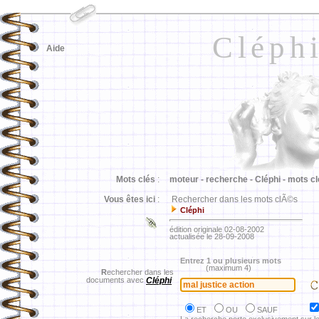
Cléph
Aide
Mots clés
:
moteur -
recherche -
Cléphi -
mots cl
Vous êtes ici
:
Rechercher dans les mots clÃ©s
Cléphi
édition originale 02-08-2002
actualisée le 28-09-2008
Entrez 1 ou plusieurs mots
(maximum 4)
R
echercher dans les
documents avec
Cléphi
ET
OU
SAUF