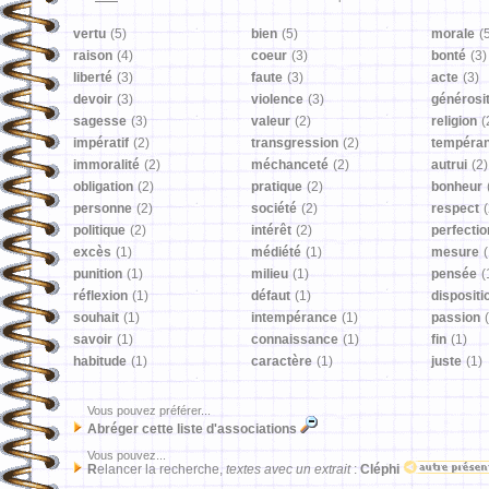
vertu
(5)
bien
(5)
morale
(
raison
(4)
coeur
(3)
bonté
(3)
liberté
(3)
faute
(3)
acte
(3)
devoir
(3)
violence
(3)
générosi
sagesse
(3)
valeur
(2)
religion
(
impératif
(2)
transgression
(2)
tempéra
immoralité
(2)
méchanceté
(2)
autrui
(2)
obligation
(2)
pratique
(2)
bonheur
personne
(2)
société
(2)
respect
(
politique
(2)
intérêt
(2)
perfectio
excès
(1)
médiété
(1)
mesure
(
punition
(1)
milieu
(1)
pensée
(
réflexion
(1)
défaut
(1)
dispositi
souhait
(1)
intempérance
(1)
passion
savoir
(1)
connaissance
(1)
fin
(1)
habitude
(1)
caractère
(1)
juste
(1)
Vous pouvez préférer...
Abréger cette liste d'associations
Vous pouvez...
R
elancer la recherche,
textes avec un extrait
:
Cléphi