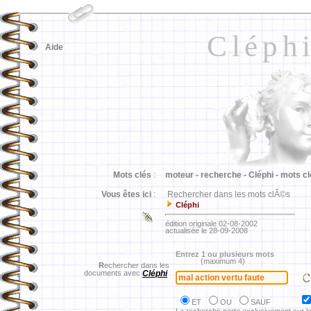
Cléph
Aide
Mots clés
:
moteur -
recherche -
Cléphi -
mots cl
Vous êtes ici
:
Rechercher dans les mots clÃ©s
Cléphi
édition originale 02-08-2002
actualisée le 28-09-2008
Entrez 1 ou plusieurs mots
(maximum 4)
R
echercher dans les
documents avec
Cléphi
ET
OU
SAUF