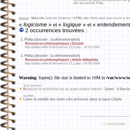
La recherche porte exclusivement sur
l
des documents Philia.
Astuce
:
MAJ-clic
(Internet Explorer) /
CTRL-clic
(Netscape) pour ouvrir le d
«
logicisme
»
«
logique
»
«
entendemen
et
et
2 occurrences trouvées :
1.
Philia [dossier : la démonstration]
Ressources philosophiques | Dossier
http://philia.online.fr/dossiers/d-12,0.php - 30-03-2002
2.
Philia [dossier : la démonstration]
Ressources philosophiques | Article Wikipédia
http://philia.online.fr/dossiers/d-12,1.php - 05-08-2004
Warning
: fopen(): file size is limited to 10M in
/var/www/sd
Vous pouvez...
R
elancer la recherche sur un autre moteur interne :
Zoom
-
X-Rech
ou bien...
Lister la totalité des mots clés présents dans la base Cléphi