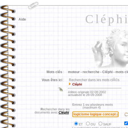
Cléph
Aide
Mots clés
:
moteur -
recherche -
Cléphi -
mots cl
Vous êtes ici
:
Rechercher dans les mots clÃ©s
Cléphi
édition originale 02-08-2002
actualisée le 28-09-2008
Entrez 1 ou plusieurs mots
(maximum 4)
R
echercher dans les
documents avec
Cléphi
ET
OU
SAUF