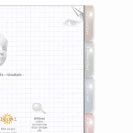
i
és -
résultats -
Affinez
votre
recherche
d'un simple
Mot exact
clic