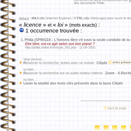
La recherche porte exclusivement sur
l
des documents Philia.
Astuce
:
MAJ-clic
(Internet Explorer) /
CTRL-clic
(Netscape) pour ouvrir le d
«
licence
»
«
loi
»
:
et
(mots exacts)
1 occurrence trouvée :
1.
Philia [SPINOZA : L'homme libre vit sous la seule conduite de la 
Etre libre, est-ce agir selon son bon plaisir ?
http://philia.online.fr/txt/spin_001.php - 11-06-2002
Vous pouvez...
R
elancer la recherche,
textes avec un extrait
:
Cléphi
ou bien...
R
elancer la recherche sur un autre moteur interne :
Zoom
-
X-Rech
ou bien...
Lister la totalité des mots clés présents dans la base Cléphi