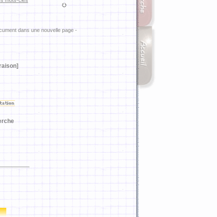
es mots-clés
ocument dans une nouvelle page -
raison]
erche