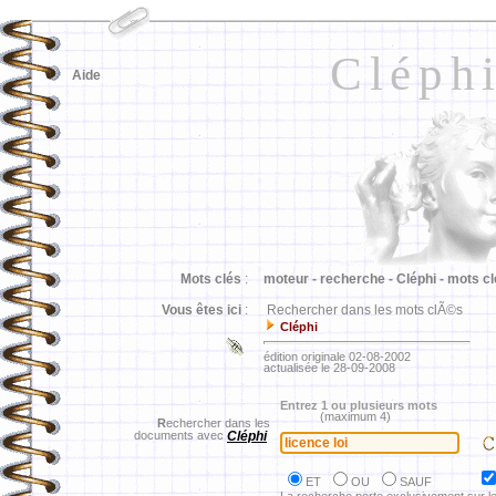
Cléph
Aide
Mots clés
:
moteur -
recherche -
Cléphi -
mots cl
Vous êtes ici
:
Rechercher dans les mots clÃ©s
Cléphi
édition originale 02-08-2002
actualisée le 28-09-2008
Entrez 1 ou plusieurs mots
(maximum 4)
R
echercher dans les
documents avec
Cléphi
ET
OU
SAUF