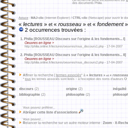
La recherche porte exclusivement sur
l
des documents Philia.
Astuce
:
MAJ-clic
(Internet Explorer) /
CTRL-clic
(Netscape) pour ouvrir le d
«
lectures
»
«
rousseau
»
«
fondement
et
et
2 occurrences trouvées :
1.
Philia [ROUSSEAU Discours sur l'origine & les fondements... I]
Oeuvres en ligne >
http://philia.online.fr/lectures/oeuvres/rous_discours1.php - 17-04-2007
2.
Philia [ROUSSEAU Discours sur l'origine & les fondements... II]
Oeuvres en ligne >
http://philia.online.fr/lectures/oeuvres/rous_discours2.php - 17-04-2007
A
ffiner la recherche [
termes associés
* à
«
lectures
»
«
roussea
et
*
tous
les termes associés sont listés − à l'exception des noms d'auteurs
discours
(2)
origine
(2)
inégalité
bibliographie
(2)
philosophie
(2)
philosop
Vous pouvez préférer...
Abréger cette liste d'associations
Vous pouvez...
R
elancer la recherche sur un autre moteur interne :
Zoom
-
X-Rech