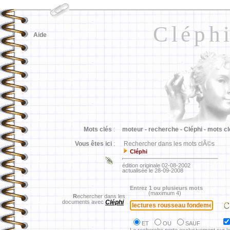
Cléph
Aide
Mots clés
:
moteur -
recherche -
Cléphi -
mots cl
Vous êtes ici
:
Rechercher dans les mots clÃ©s
Cléphi
édition originale 02-08-2002
actualisée le 28-09-2008
Entrez 1 ou plusieurs mots
(maximum 4)
R
echercher dans les
documents avec
Cléphi
ET
OU
SAUF