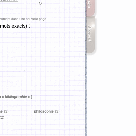
es mots-clés
ocument dans une nouvelle page -
:
(mots exacts)
«
bibliographie
»
]
t
he
(3)
philosophie
(3)
(2)