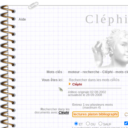
Cléph
Aide
Mots clés
:
moteur -
recherche -
Cléphi -
mots cl
Vous êtes ici
:
Rechercher dans les mots clÃ©s
Cléphi
édition originale 02-08-2002
actualisée le 28-09-2008
Entrez 1 ou plusieurs mots
(maximum 4)
R
echercher dans les
documents avec
Cléphi
ET
OU
SAUF