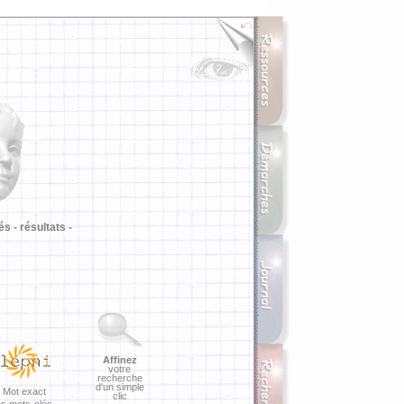
i
és -
résultats -
Affinez
votre
recherche
d'un simple
Mot exact
clic