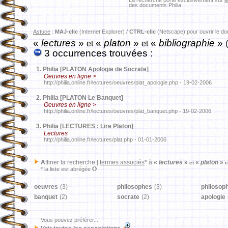
La recherche porte exclusivement sur
l
des documents Philia.
Astuce
:
MAJ-clic
(Internet Explorer) /
CTRL-clic
(Netscape) pour ouvrir le d
«
lectures
»
«
platon
»
«
bibliographie
»
et
et
3 occurrences trouvées :
1.
Philia [PLATON Apologie de Socrate]
Oeuvres en ligne >
http://philia.online.fr/lectures/oeuvres/plat_apologie.php - 19-02-2006
2.
Philia [PLATON Le Banquet]
Oeuvres en ligne >
http://philia.online.fr/lectures/oeuvres/plat_banquet.php - 19-02-2006
3.
Philia [LECTURES : Lire Platon]
Lectures
http://philia.online.fr/lectures/plat.php - 01-01-2006
A
ffiner la recherche [
termes associés
* à
«
lectures
»
«
platon
»
et
e
* la liste est abrégée
oeuvres
(3)
philosophes
(3)
philosop
banquet
(2)
socrate
(2)
apologie
Vous pouvez préférer...