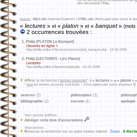
La recherche porte exclusivement sur
l
des documents Philia.
Astuce
:
MAJ-clic
(Internet Explorer) /
CTRL-clic
(Netscape) pour ouvrir le d
«
lectures
»
«
platon
»
«
banquet
»
et
et
(mots 
2 occurrences trouvées :
1.
Philia [PLATON Le Banquet]
Oeuvres en ligne >
http://philia.online.fr/lectures/oeuvres/plat_banquet.php - 19-02-2006
2.
Philia [LECTURES : Lire Platon]
Lectures
http://philia.online.fr/lectures/plat.php - 01-01-2006
A
ffiner la recherche [
termes associés
* à
«
lectures
»
«
platon
»
et
e
*
tous
les termes associés sont listés − à l'exception des noms d'auteurs
oeuvres
(2)
philosophes
(2)
philosop
bibliographie
(2)
socrate
(1)
apologie
Vous pouvez préférer...
Abréger cette liste d'associations
Vous pouvez...
R
elancer la recherche sur un autre moteur interne :
Zoom
-
X-Rech