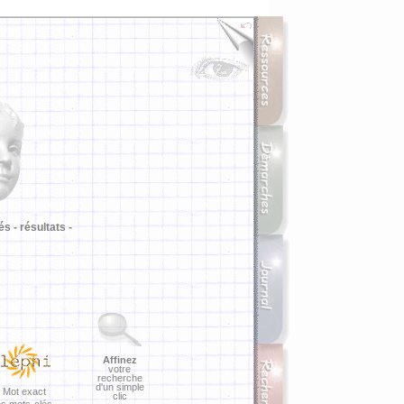
i
és -
résultats -
Affinez
votre
recherche
d'un simple
Mot exact
clic