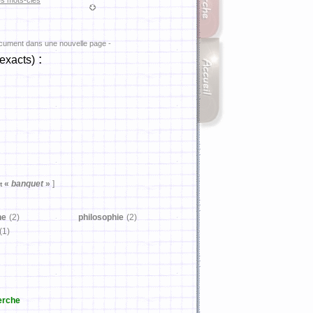
es mots-clés
ocument dans une nouvelle page -
:
exacts)
«
banquet
»
]
t
he
(2)
philosophie
(2)
(1)
erche