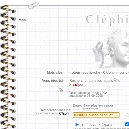
Cléph
Aide
Mots clés
:
moteur -
recherche -
Cléphi -
mots cl
Vous êtes ici
:
Rechercher dans les mots clÃ©s
Cléphi
édition originale 02-08-2002
actualisée le 28-09-2008
Entrez 1 ou plusieurs mots
(maximum 4)
R
echercher dans les
documents avec
Cléphi
ET
OU
SAUF