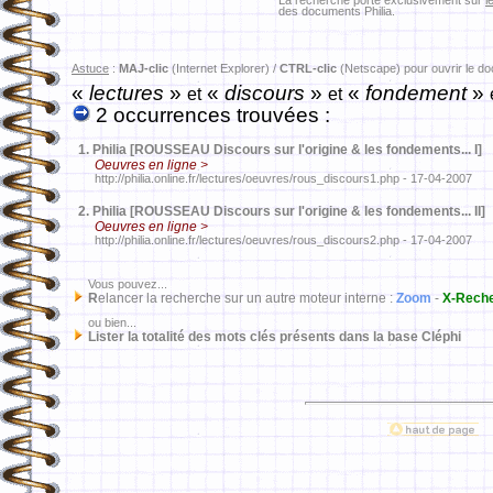
La recherche porte exclusivement sur
l
des documents Philia.
Astuce
:
MAJ-clic
(Internet Explorer) /
CTRL-clic
(Netscape) pour ouvrir le d
«
lectures
»
«
discours
»
«
fondement
»
et
et
2 occurrences trouvées :
1.
Philia [ROUSSEAU Discours sur l'origine & les fondements... I]
Oeuvres en ligne >
http://philia.online.fr/lectures/oeuvres/rous_discours1.php - 17-04-2007
2.
Philia [ROUSSEAU Discours sur l'origine & les fondements... II]
Oeuvres en ligne >
http://philia.online.fr/lectures/oeuvres/rous_discours2.php - 17-04-2007
Vous pouvez...
R
elancer la recherche sur un autre moteur interne :
Zoom
-
X-Rech
ou bien...
Lister la totalité des mots clés présents dans la base Cléphi