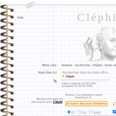
Cléph
Aide
Mots clés
:
moteur -
recherche -
Cléphi -
mots cl
Vous êtes ici
:
Rechercher dans les mots clÃ©s
Cléphi
édition originale 02-08-2002
actualisée le 28-09-2008
Entrez 1 ou plusieurs mots
(maximum 4)
R
echercher dans les
documents avec
Cléphi
ET
OU
SAUF