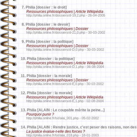
7.
Philia [dossier : le droit]
Ressources philosophiques | Article Wikipédia
http://philia.online.fr/dossiers/d-19,2.php - 26-04-2005
8.
Philia [dossier : le devoir]
Ressources philosophiques | Dossier
http://philia.online.fr/dossiers/d-21,0.php - 30-03-2002
9.
Philia [dossier : la politique]
Ressources philosophiques | Dossier
http://philia.online.fr/dossiers/d-D,0.php - 30-03-2002
10.
Philia [dossier : la politique]
Ressources philosophiques | Article Wikipédia
http://philia.online.fr/dossiers/d-D,1.php - 06-08-2004
11.
Philia [dossier : la morale]
Ressources philosophiques | Dossier
http://philia.online.fr/dossiers/d-E,0.php - 30-03-2002
12.
Philia [dossier : la morale]
Ressources philosophiques | Article Wikipédia
http://philia.online.fr/dossiers/d-E,1.php - 02-08-2004
13.
Philia [ALAIN : Le coupable mérite la peine...]
Pourquoi punir ?
http://philia.online.fr/txt/alai_001.php - 05-02-2002
14.
Philia [ALAIN : Rendre justice, c'est peser des raisons, non des 
La justice évalue-t-elle des forces ?
http://philia.online.fr/txt/alai_018.php - 18-01-2003