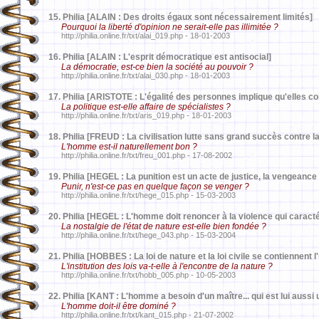
15.
Philia [ALAIN : Des droits égaux sont nécessairement limités]
Pourquoi la liberté d'opinion ne serait-elle pas illimitée ?
http://philia.online.fr/txt/alai_019.php - 18-01-2003
16.
Philia [ALAIN : L'esprit démocratique est antisocial]
La démocratie, est-ce bien la société au pouvoir ?
http://philia.online.fr/txt/alai_030.php - 18-01-2003
17.
Philia [ARISTOTE : L'égalité des personnes implique qu'elles 
La politique est-elle affaire de spécialistes ?
http://philia.online.fr/txt/aris_019.php - 18-01-2003
18.
Philia [FREUD : La civilisation lutte sans grand succès contre 
L'homme est-il naturellement bon ?
http://philia.online.fr/txt/freu_001.php - 17-08-2002
19.
Philia [HEGEL : La punition est un acte de justice, la vengeance
Punir, n'est-ce pas en quelque façon se venger ?
http://philia.online.fr/txt/hege_015.php - 15-03-2003
20.
Philia [HEGEL : L'homme doit renoncer à la violence qui caractér
La nostalgie de l'état de nature est-elle bien fondée ?
http://philia.online.fr/txt/hege_043.php - 15-03-2004
21.
Philia [HOBBES : La loi de nature et la loi civile se contiennent l'
L'institution des lois va-t-elle à l'encontre de la nature ?
http://philia.online.fr/txt/hobb_005.php - 10-05-2003
22.
Philia [KANT : L'homme a besoin d'un maître... qui est lui auss
L'homme doit-il être dominé ?
http://philia.online.fr/txt/kant_015.php - 21-07-2002