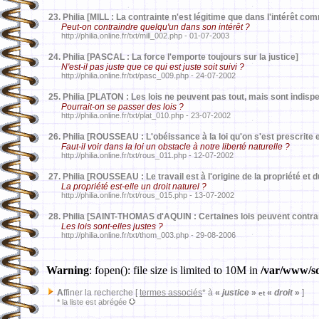
23.
Philia [MILL : La contrainte n'est légitime que dans l'intérêt co
Peut-on contraindre quelqu'un dans son intérêt ?
http://philia.online.fr/txt/mill_002.php - 01-07-2003
24.
Philia [PASCAL : La force l'emporte toujours sur la justice]
N'est-il pas juste que ce qui est juste soit suivi ?
http://philia.online.fr/txt/pasc_009.php - 24-07-2002
25.
Philia [PLATON : Les lois ne peuvent pas tout, mais sont indisp
Pourrait-on se passer des lois ?
http://philia.online.fr/txt/plat_010.php - 23-07-2002
26.
Philia [ROUSSEAU : L'obéissance à la loi qu'on s'est prescrite e
Faut-il voir dans la loi un obstacle à notre liberté naturelle ?
http://philia.online.fr/txt/rous_011.php - 12-07-2002
27.
Philia [ROUSSEAU : Le travail est à l'origine de la propriété et d
La propriété est-elle un droit naturel ?
http://philia.online.fr/txt/rous_015.php - 13-07-2002
28.
Philia [SAINT-THOMAS d'AQUIN : Certaines lois peuvent contrari
Les lois sont-elles justes ?
http://philia.online.fr/txt/thom_003.php - 29-08-2006
Warning
: fopen(): file size is limited to 10M in
/var/www/sd
A
ffiner la recherche [
termes associés
* à
«
justice
»
«
droit
»
]
et
* la liste est abrégée