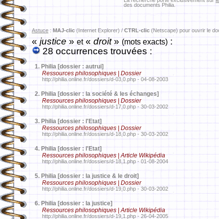
La recherche porte exclusivement sur
l
des documents Philia.
Astuce
:
MAJ-clic
(Internet Explorer) /
CTRL-clic
(Netscape) pour ouvrir le d
«
justice
»
«
droit
»
:
et
(mots exacts)
28 occurrences trouvées :
1.
Philia [dossier : autrui]
Ressources philosophiques | Dossier
http://philia.online.fr/dossiers/d-03,0.php - 04-08-2003
2.
Philia [dossier : la société & les échanges]
Ressources philosophiques | Dossier
http://philia.online.fr/dossiers/d-17,0.php - 30-03-2002
3.
Philia [dossier : l'Etat]
Ressources philosophiques | Dossier
http://philia.online.fr/dossiers/d-18,0.php - 30-03-2002
4.
Philia [dossier : l'Etat]
Ressources philosophiques | Article Wikipédia
http://philia.online.fr/dossiers/d-18,1.php - 01-08-2004
5.
Philia [dossier : la justice & le droit]
Ressources philosophiques | Dossier
http://philia.online.fr/dossiers/d-19,0.php - 30-03-2002
6.
Philia [dossier : la justice]
Ressources philosophiques | Article Wikipédia
http://philia.online.fr/dossiers/d-19,1.php - 26-04-2005