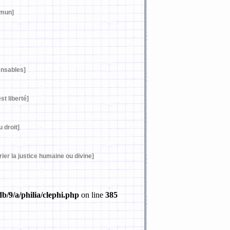
mmun]
ensables]
st liberté]
u droit]
er la justice humaine ou divine]
b/9/a/philia/clephi.php
on line
385