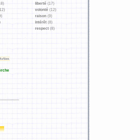
18)
liberté
(17)
12)
volonté
(12)
9)
raison
(9)
)
intérêt
(8)
respect
(8)
erche