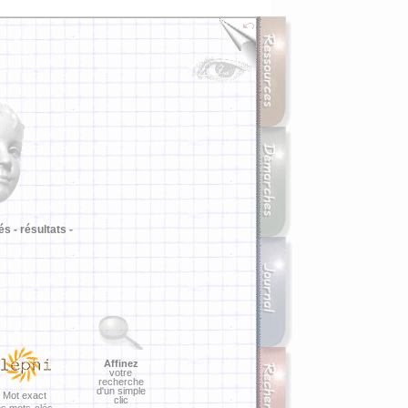
i
és -
résultats -
Affinez
votre
recherche
d'un simple
Mot exact
clic