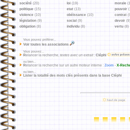
société
(20)
loi
(19)
morale
(
politique
(15)
etat
(13)
pouvoir
(
violence
(10)
obéissance
(10)
contrat
(
législation
(9)
social
(9)
devoir
(9
obligation
(8)
individu
(8)
vertu
(8)
Vous pouvez préférer...
Voir toutes les associations
Vous pouvez...
R
elancer la recherche,
textes avec un extrait
:
Cléphi
ou bien...
R
elancer la recherche sur un autre moteur interne :
Zoom
-
X-Rech
ou bien...
Lister la totalité des mots clés présents dans la base Cléphi