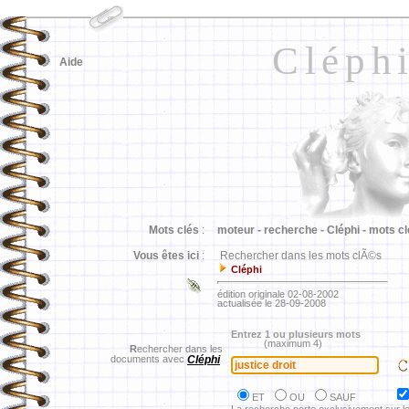
Cléph
Aide
Mots clés
:
moteur -
recherche -
Cléphi -
mots cl
Vous êtes ici
:
Rechercher dans les mots clÃ©s
Cléphi
édition originale 02-08-2002
actualisée le 28-09-2008
Entrez 1 ou plusieurs mots
(maximum 4)
R
echercher dans les
documents avec
Cléphi
ET
OU
SAUF