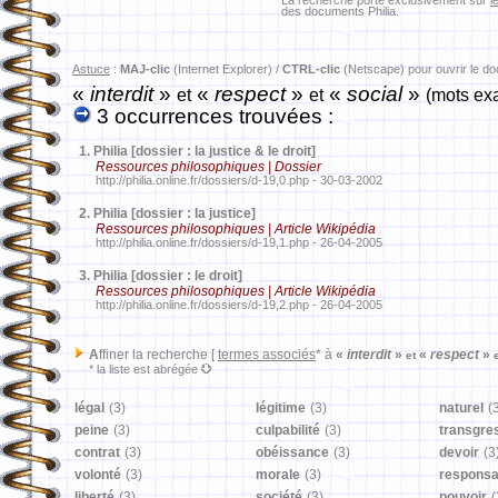
La recherche porte exclusivement sur
l
des documents Philia.
Astuce
:
MAJ-clic
(Internet Explorer) /
CTRL-clic
(Netscape) pour ouvrir le d
«
interdit
»
«
respect
»
«
social
»
et
et
(mots ex
3 occurrences trouvées :
1.
Philia [dossier : la justice & le droit]
Ressources philosophiques | Dossier
http://philia.online.fr/dossiers/d-19,0.php - 30-03-2002
2.
Philia [dossier : la justice]
Ressources philosophiques | Article Wikipédia
http://philia.online.fr/dossiers/d-19,1.php - 26-04-2005
3.
Philia [dossier : le droit]
Ressources philosophiques | Article Wikipédia
http://philia.online.fr/dossiers/d-19,2.php - 26-04-2005
A
ffiner la recherche [
termes associés
* à
«
interdit
»
«
respect
»
et
* la liste est abrégée
légal
(3)
légitime
(3)
naturel
(
peine
(3)
culpabilité
(3)
transgre
contrat
(3)
obéissance
(3)
devoir
(3
volonté
(3)
morale
(3)
responsab
liberté
(3)
société
(3)
pouvoir
(