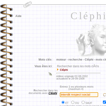
Cléph
Aide
Mots clés
:
moteur -
recherche -
Cléphi -
mots cl
Vous êtes ici
:
Rechercher dans les mots clÃ©s
Cléphi
édition originale 02-08-2002
actualisée le 28-09-2008
Entrez 1 ou plusieurs mots
(maximum 4)
R
echercher dans les
documents avec
Cléphi
ET
OU
SAUF