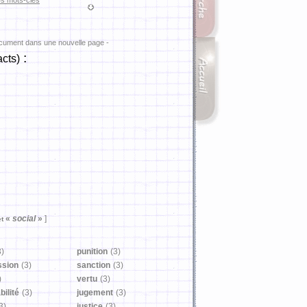
es mots-clés
ocument dans une nouvelle page -
:
acts)
«
social
»
]
et
3)
punition
(3)
ssion
(3)
sanction
(3)
)
vertu
(3)
ilité
(3)
jugement
(3)
3)
justice
(3)