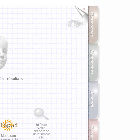
i
és -
résultats -
Affinez
votre
recherche
d'un simple
Mot exact
clic