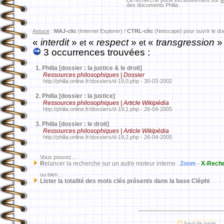
La recherche porte exclusivement sur
l
des documents Philia.
Astuce
:
MAJ-clic
(Internet Explorer) /
CTRL-clic
(Netscape) pour ouvrir le d
«
interdit
»
«
respect
»
«
transgression
et
et
3 occurrences trouvées :
1.
Philia [dossier : la justice & le droit]
Ressources philosophiques | Dossier
http://philia.online.fr/dossiers/d-19,0.php - 30-03-2002
2.
Philia [dossier : la justice]
Ressources philosophiques | Article Wikipédia
http://philia.online.fr/dossiers/d-19,1.php - 26-04-2005
3.
Philia [dossier : le droit]
Ressources philosophiques | Article Wikipédia
http://philia.online.fr/dossiers/d-19,2.php - 26-04-2005
Vous pouvez...
R
elancer la recherche sur un autre moteur interne :
Zoom
-
X-Rech
ou bien...
Lister la totalité des mots clés présents dans la base Cléphi