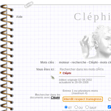
Cléph
Aide
Mots clés
:
moteur -
recherche -
Cléphi -
mots cl
Vous êtes ici
:
Rechercher dans les mots clÃ©s
Cléphi
édition originale 02-08-2002
actualisée le 28-09-2008
Entrez 1 ou plusieurs mots
(maximum 4)
R
echercher dans les
documents avec
Cléphi
ET
OU
SAUF