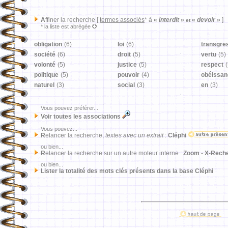
A
ffiner la recherche [
termes associés
* à
«
interdit
»
«
devoir
»
]
et
* la liste est abrégée
obligation
(6)
loi
(6)
transgre
société
(6)
droit
(5)
vertu
(5)
volonté
(5)
justice
(5)
respect
(
politique
(5)
pouvoir
(4)
obéissan
naturel
(3)
social
(3)
en
(3)
Vous pouvez préférer...
Voir toutes les associations
Vous pouvez...
R
elancer la recherche,
textes avec un extrait
:
Cléphi
ou bien...
R
elancer la recherche sur un autre moteur interne :
Zoom
-
X-Rech
ou bien...
Lister la totalité des mots clés présents dans la base Cléphi