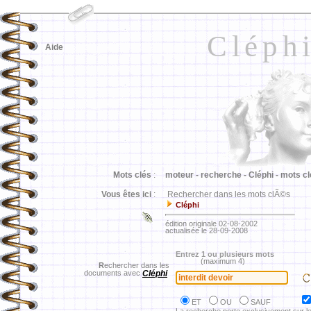
Cléph
Aide
Mots clés
:
moteur -
recherche -
Cléphi -
mots cl
Vous êtes ici
:
Rechercher dans les mots clÃ©s
Cléphi
édition originale 02-08-2002
actualisée le 28-09-2008
Entrez 1 ou plusieurs mots
(maximum 4)
R
echercher dans les
documents avec
Cléphi
ET
OU
SAUF