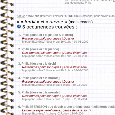
La recherche porte exclusivement sur
l
des documents Philia.
Astuce
:
MAJ-clic
(Internet Explorer) /
CTRL-clic
(Netscape) pour ouvrir le d
«
interdit
»
«
devoir
»
:
et
(mots exacts)
6 occurrences trouvées :
1.
Philia [dossier : la justice & le droit]
Ressources philosophiques | Dossier
http://philia.online.fr/dossiers/d-19,0.php - 30-03-2002
2.
Philia [dossier : la justice]
Ressources philosophiques | Article Wikipédia
http://philia.online.fr/dossiers/d-19,1.php - 26-04-2005
3.
Philia [dossier : le droit]
Ressources philosophiques | Article Wikipédia
http://philia.online.fr/dossiers/d-19,2.php - 26-04-2005
4.
Philia [dossier : la morale]
Ressources philosophiques | Dossier
http://philia.online.fr/dossiers/d-E,0.php - 30-03-2002
5.
Philia [dossier : la morale]
Ressources philosophiques | Article Wikipédia
http://philia.online.fr/dossiers/d-E,1.php - 02-08-2004
6.
Philia [BERGSON : Le devoir a une origine essentiellement socia
Le devoir exprime-t-il une exigence de la raison ?
http://philia.online.fr/txt/berg_017.php - 12-07-2004