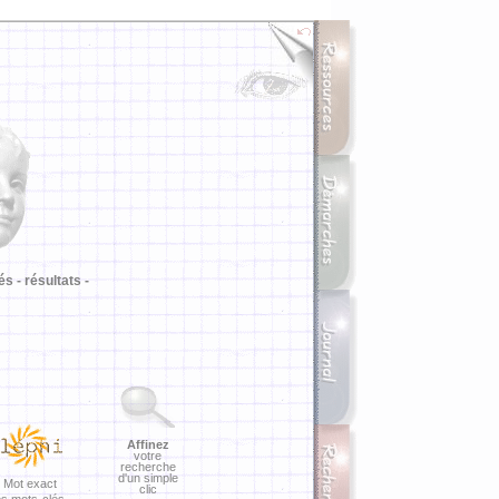
i
és -
résultats -
Affinez
votre
recherche
d'un simple
Mot exact
clic