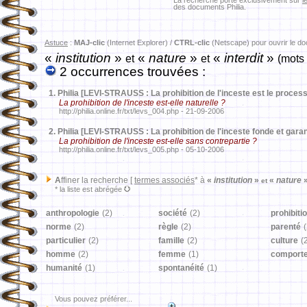
La recherche porte exclusivement sur
l
des documents Philia.
Astuce
:
MAJ-clic
(Internet Explorer) /
CTRL-clic
(Netscape) pour ouvrir le d
«
institution
»
«
nature
»
«
interdit
»
et
et
(mots
2 occurrences trouvées :
1.
Philia [LEVI-STRAUSS : La prohibition de l'inceste est le proce
La prohibition de l'inceste est-elle naturelle ?
http://philia.online.fr/txt/levs_004.php - 21-09-2006
2.
Philia [LEVI-STRAUSS : La prohibition de l'inceste fonde et garant
La prohibition de l'inceste est-elle sans contrepartie ?
http://philia.online.fr/txt/levs_005.php - 05-10-2006
A
ffiner la recherche [
termes associés
* à
«
institution
»
«
nature
et
* la liste est abrégée
anthropologie
(2)
société
(2)
prohibiti
norme
(2)
règle
(2)
parenté
(
particulier
(2)
famille
(2)
culture
(
homme
(2)
femme
(1)
comport
humanité
(1)
spontanéité
(1)
Vous pouvez préférer...