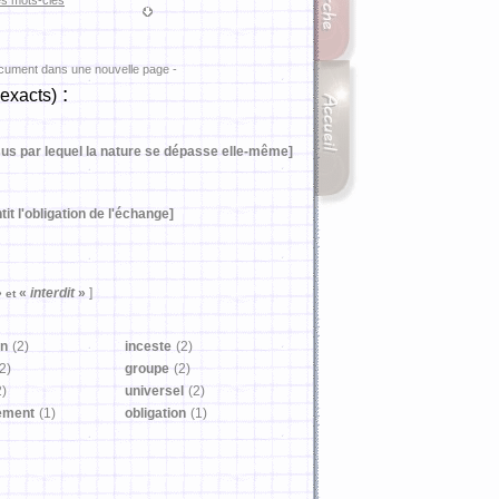
es mots-clés
ocument dans une nouvelle page -
:
 exacts)
ssus par lequel la nature se dépasse elle-même]
it l'obligation de l'échange]
»
«
interdit
»
]
et
on
(2)
inceste
(2)
2)
groupe
(2)
2)
universel
(2)
ement
(1)
obligation
(1)