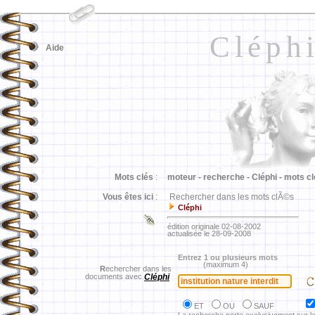
Cléph
Aide
Mots clés
:
moteur -
recherche -
Cléphi -
mots cl
Vous êtes ici
:
Rechercher dans les mots clÃ©s
Cléphi
édition originale 02-08-2002
actualisée le 28-09-2008
Entrez 1 ou plusieurs mots
(maximum 4)
R
echercher dans les
documents avec
Cléphi
ET
OU
SAUF