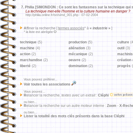
7.
Philia [SIMONDON : Ce sont les fantasmes sur la technique qui 
La technique met-elle l'homme et la culture humaine en danger ?
http://philia.online.fr/txt/simd_001.php - 07-02-2004
A
ffiner la recherche [
termes associés
* à
«
industrie
»
]
* la liste est abrégée
technique
(5)
production
(5)
culture
(
machine
(4)
aliénation
(3)
outil
(3)
action
(2)
mécanique
(2)
machini
marchandise
(2)
oeuvre
(2)
création
liberté
(2)
domination
(2)
progrès
Vous pouvez préférer...
Voir toutes les associations
Vous pouvez...
R
elancer la recherche,
textes avec un extrait
:
Cléphi
ou bien...
R
elancer la recherche sur un autre moteur interne :
Zoom
-
X-Rech
ou bien...
Lister la totalité des mots clés présents dans la base Cléphi