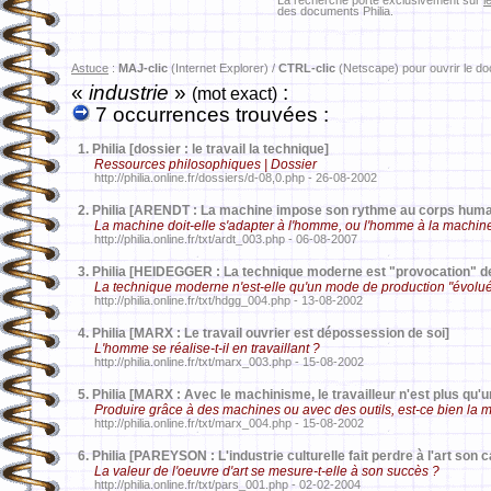
La recherche porte exclusivement sur
l
des documents Philia.
Astuce
:
MAJ-clic
(Internet Explorer) /
CTRL-clic
(Netscape) pour ouvrir le d
«
industrie
»
:
(mot exact)
7 occurrences trouvées :
1.
Philia [dossier : le travail la technique]
Ressources philosophiques | Dossier
http://philia.online.fr/dossiers/d-08,0.php - 26-08-2002
2.
Philia [ARENDT : La machine impose son rythme au corps huma
La machine doit-elle s'adapter à l'homme, ou l'homme à la machin
http://philia.online.fr/txt/ardt_003.php - 06-08-2007
3.
Philia [HEIDEGGER : La technique moderne est "provocation" de
La technique moderne n'est-elle qu'un mode de production "évolué
http://philia.online.fr/txt/hdgg_004.php - 13-08-2002
4.
Philia [MARX : Le travail ouvrier est dépossession de soi]
L'homme se réalise-t-il en travaillant ?
http://philia.online.fr/txt/marx_003.php - 15-08-2002
5.
Philia [MARX : Avec le machinisme, le travailleur n'est plus qu'
Produire grâce à des machines ou avec des outils, est-ce bien la
http://philia.online.fr/txt/marx_004.php - 15-08-2002
6.
Philia [PAREYSON : L'industrie culturelle fait perdre à l'art son
La valeur de l'oeuvre d'art se mesure-t-elle à son succès ?
http://philia.online.fr/txt/pars_001.php - 02-02-2004