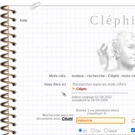
Cléph
Aide
Mots clés
:
moteur -
recherche -
Cléphi -
mots cl
Vous êtes ici
:
Rechercher dans les mots clÃ©s
Cléphi
édition originale 02-08-2002
actualisée le 28-09-2008
Entrez 1 ou plusieurs mots
(maximum 4)
R
echercher dans les
documents avec
Cléphi
ET
OU
SAUF