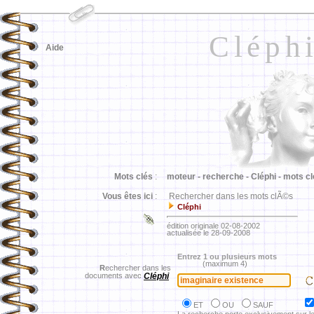
Cléph
Aide
Mots clés
:
moteur -
recherche -
Cléphi -
mots cl
Vous êtes ici
:
Rechercher dans les mots clÃ©s
Cléphi
édition originale 02-08-2002
actualisée le 28-09-2008
Entrez 1 ou plusieurs mots
(maximum 4)
R
echercher dans les
documents avec
Cléphi
ET
OU
SAUF