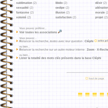
sublimation
(2)
libido
(2)
désir
(2)
sexualité
(2)
oedipe
(2)
aliénatio
fantasme
(2)
illusion
(2)
morale
(
volonté
(2)
satisfaction
(2)
projet
(2)
Vous pouvez préférer...
Voir toutes les associations
Vous pouvez...
R
elancer la recherche,
textes avec leur question
:
Cléphi
ou bien...
R
elancer la recherche sur un autre moteur interne :
Zoom
-
X-Rech
ou bien...
Lister la totalité des mots clés présents dans la base Cléphi