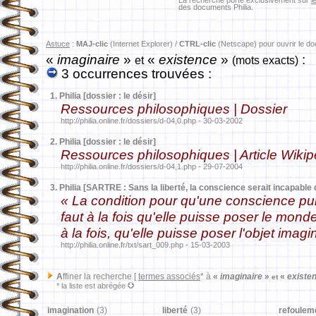
La recherche porte exclusivement sur
l
des documents Philia.
Astuce
:
MAJ-clic
(Internet Explorer) /
CTRL-clic
(Netscape) pour ouvrir le d
«
imaginaire
»
«
existence
»
:
et
(mots exacts)
3 occurrences trouvées :
1.
Philia [dossier : le désir]
Ressources philosophiques | Dossier
http://philia.online.fr/dossiers/d-04,0.php - 30-03-2002
2.
Philia [dossier : le désir]
Ressources philosophiques | Article Wikip
http://philia.online.fr/dossiers/d-04,1.php - 29-07-2004
3.
Philia [SARTRE : Sans la liberté, la conscience serait incapable 
« La condition pour qu'une conscience puiss
faut à la fois qu'elle puisse poser le monde
à la fois, qu'elle puisse poser l'objet im
http://philia.online.fr/txt/sart_009.php - 15-03-2003
A
ffiner la recherche [
termes associés
* à
«
imaginaire
»
«
existe
et
* la liste est abrégée
imagination
(3)
liberté
(3)
refoulem