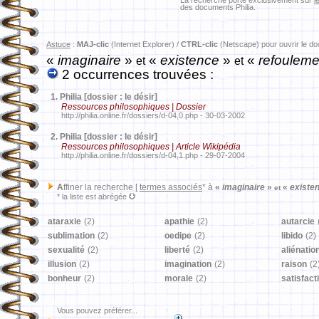
La recherche porte exclusivement sur
l
des documents Philia.
Astuce
:
MAJ-clic
(Internet Explorer) /
CTRL-clic
(Netscape) pour ouvrir le d
«
imaginaire
»
«
existence
»
«
refouleme
et
et
2 occurrences trouvées :
1.
Philia [dossier : le désir]
Ressources philosophiques | Dossier
http://philia.online.fr/dossiers/d-04,0.php - 30-03-2002
2.
Philia [dossier : le désir]
Ressources philosophiques | Article Wikipédia
http://philia.online.fr/dossiers/d-04,1.php - 29-07-2004
A
ffiner la recherche [
termes associés
* à
«
imaginaire
»
«
existe
et
* la liste est abrégée
ataraxie
(2)
apathie
(2)
autarcie
sublimation
(2)
oedipe
(2)
libido
(2)
sexualité
(2)
liberté
(2)
aliénatio
illusion
(2)
imagination
(2)
raison
(2
bonheur
(2)
morale
(2)
satisfact
Vous pouvez préférer...