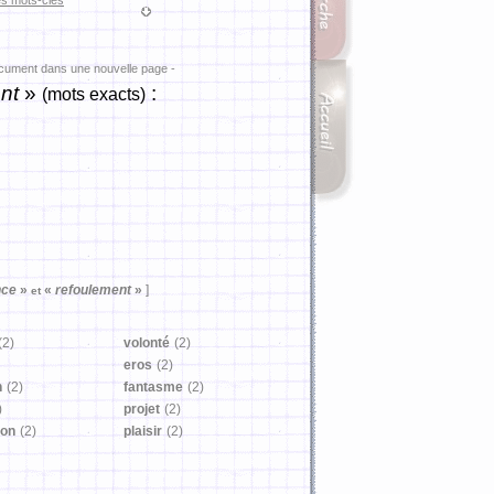
es mots-clés
ocument dans une nouvelle page -
nt
»
:
(mots exacts)
nce
»
«
refoulement
»
]
et
(2)
volonté
(2)
eros
(2)
n
(2)
fantasme
(2)
)
projet
(2)
ion
(2)
plaisir
(2)