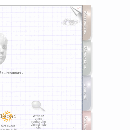
i
és -
résultats -
Affinez
votre
recherche
d'un simple
Mot exact
clic