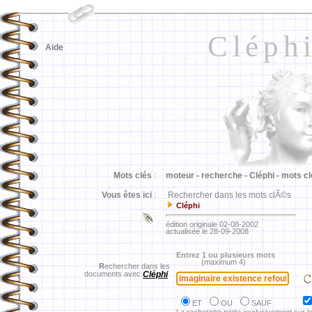
Cléph
Aide
Mots clés
:
moteur -
recherche -
Cléphi -
mots cl
Vous êtes ici
:
Rechercher dans les mots clÃ©s
Cléphi
édition originale 02-08-2002
actualisée le 28-09-2008
Entrez 1 ou plusieurs mots
(maximum 4)
R
echercher dans les
documents avec
Cléphi
ET
OU
SAUF