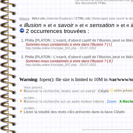
La recherche porte exclusivement sur
l
des documents Philia.
Astuce
:
MAJ-clic
(Internet Explorer) /
CTRL-clic
(Netscape) pour ouvrir le d
«
illusion
»
«
savoir
»
«
sensation
»
«
i
et
et
et
2 occurrences trouvées :
1.
Philia [PLATON : L'esprit, d'abord captif de l'illusion, peut se libér
Sommes-nous condamnés à vivre dans l'illusion ? [ I ]
http://philia.online.fr/txt/plat_001.php - 29-07-2002
2.
Philia [PLATON : L'esprit, d'abord captif de l'illusion, peut se libér
Sommes-nous condamnés à vivre dans l'illusion ? [ II ]
http://philia.online.fr/txt/plat_007.php - 29-07-2002
Warning
: fopen(): file size is limited to 10M in
/var/www/sd
Vous pouvez...
R
elancer la recherche,
textes avec un extrait
:
Cléphi
ou bien...
R
elancer la recherche sur un autre moteur interne :
Zoom
-
X-Rech
ou bien...
Lister la totalité des mots clés présents dans la base Cléphi