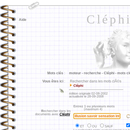
Cléph
Aide
Mots clés
:
moteur -
recherche -
Cléphi -
mots cl
Vous êtes ici
:
Rechercher dans les mots clÃ©s
Cléphi
édition originale 02-08-2002
actualisée le 28-09-2008
Entrez 1 ou plusieurs mots
(maximum 4)
R
echercher dans les
documents avec
Cléphi
ET
OU
SAUF