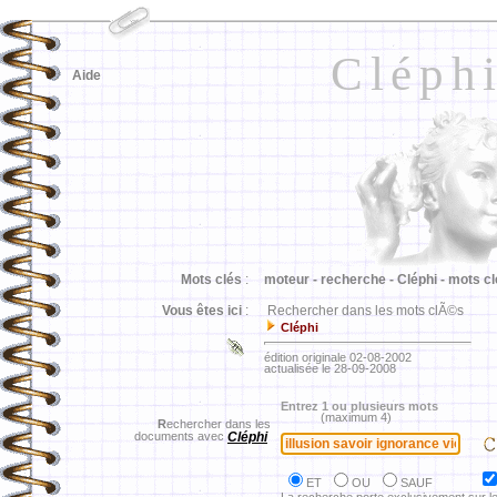
Cléph
Aide
Mots clés
:
moteur -
recherche -
Cléphi -
mots cl
Vous êtes ici
:
Rechercher dans les mots clÃ©s
Cléphi
édition originale 02-08-2002
actualisée le 28-09-2008
Entrez 1 ou plusieurs mots
(maximum 4)
R
echercher dans les
documents avec
Cléphi
ET
OU
SAUF