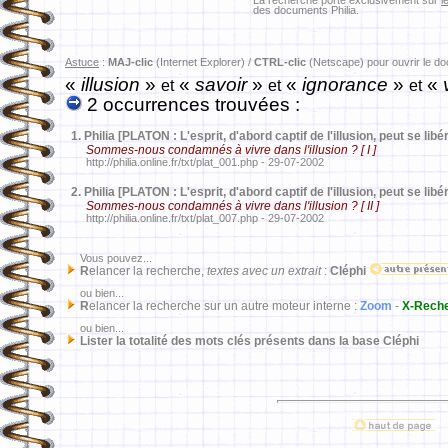
La recherche porte exclusivement sur
l
des documents Philia.
Astuce
:
MAJ-clic
(Internet Explorer) /
CTRL-clic
(Netscape) pour ouvrir le d
«
illusion
»
«
savoir
»
«
ignorance
»
«
v
et
et
et
2 occurrences trouvées :
1.
Philia [PLATON : L'esprit, d'abord captif de l'illusion, peut se libér
Sommes-nous condamnés à vivre dans l'illusion ? [ I ]
http://philia.online.fr/txt/plat_001.php - 29-07-2002
2.
Philia [PLATON : L'esprit, d'abord captif de l'illusion, peut se libér
Sommes-nous condamnés à vivre dans l'illusion ? [ II ]
http://philia.online.fr/txt/plat_007.php - 29-07-2002
Vous pouvez...
R
elancer la recherche,
textes avec un extrait
:
Cléphi
ou bien...
R
elancer la recherche sur un autre moteur interne :
Zoom
-
X-Rech
ou bien...
Lister la totalité des mots clés présents dans la base Cléphi