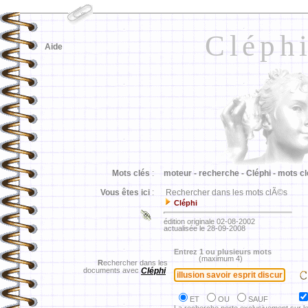
Cléph
Aide
Mots clés
:
moteur -
recherche -
Cléphi -
mots cl
Vous êtes ici
:
Rechercher dans les mots clÃ©s
Cléphi
édition originale 02-08-2002
actualisée le 28-09-2008
Entrez 1 ou plusieurs mots
(maximum 4)
R
echercher dans les
documents avec
Cléphi
ET
OU
SAUF