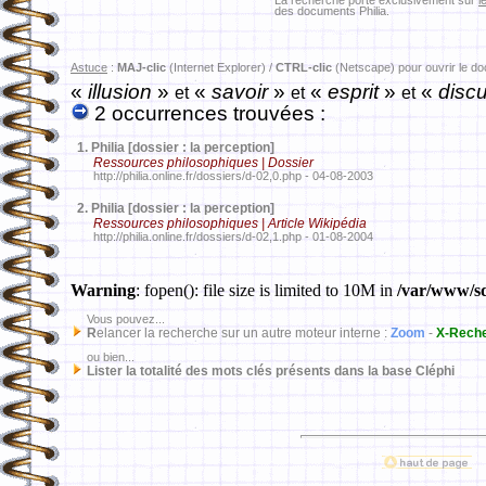
La recherche porte exclusivement sur
l
des documents Philia.
Astuce
:
MAJ-clic
(Internet Explorer) /
CTRL-clic
(Netscape) pour ouvrir le d
«
illusion
»
«
savoir
»
«
esprit
»
«
discu
et
et
et
2 occurrences trouvées :
1.
Philia [dossier : la perception]
Ressources philosophiques | Dossier
http://philia.online.fr/dossiers/d-02,0.php - 04-08-2003
2.
Philia [dossier : la perception]
Ressources philosophiques | Article Wikipédia
http://philia.online.fr/dossiers/d-02,1.php - 01-08-2004
Warning
: fopen(): file size is limited to 10M in
/var/www/sd
Vous pouvez...
R
elancer la recherche sur un autre moteur interne :
Zoom
-
X-Rech
ou bien...
Lister la totalité des mots clés présents dans la base Cléphi