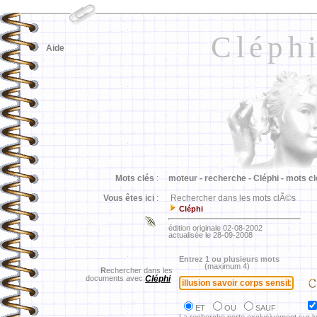
Cléph
Aide
Mots clés
:
moteur -
recherche -
Cléphi -
mots cl
Vous êtes ici
:
Rechercher dans les mots clÃ©s
Cléphi
édition originale 02-08-2002
actualisée le 28-09-2008
Entrez 1 ou plusieurs mots
(maximum 4)
R
echercher dans les
documents avec
Cléphi
ET
OU
SAUF