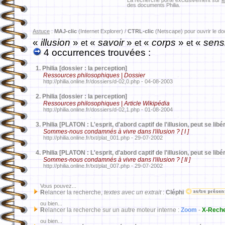
La recherche porte exclusivement sur
l
des documents Philia.
Astuce
:
MAJ-clic
(Internet Explorer) /
CTRL-clic
(Netscape) pour ouvrir le d
«
illusion
»
«
savoir
»
«
corps
»
«
sens
et
et
et
4 occurrences trouvées :
1.
Philia [dossier : la perception]
Ressources philosophiques | Dossier
http://philia.online.fr/dossiers/d-02,0.php - 04-08-2003
2.
Philia [dossier : la perception]
Ressources philosophiques | Article Wikipédia
http://philia.online.fr/dossiers/d-02,1.php - 01-08-2004
3.
Philia [PLATON : L'esprit, d'abord captif de l'illusion, peut se libér
Sommes-nous condamnés à vivre dans l'illusion ? [ I ]
http://philia.online.fr/txt/plat_001.php - 29-07-2002
4.
Philia [PLATON : L'esprit, d'abord captif de l'illusion, peut se libér
Sommes-nous condamnés à vivre dans l'illusion ? [ II ]
http://philia.online.fr/txt/plat_007.php - 29-07-2002
Vous pouvez...
R
elancer la recherche,
textes avec un extrait
:
Cléphi
ou bien...
R
elancer la recherche sur un autre moteur interne :
Zoom
-
X-Rech
ou bien...