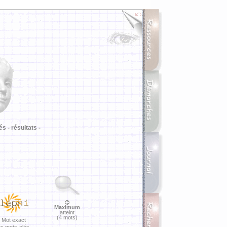
i
és -
résultats -
Maximum
atteint
(4 mots)
Mot exact