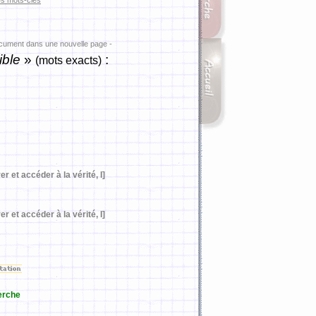
es mots-clés
ocument dans une nouvelle page -
ible
»
:
(mots exacts)
er et accéder à la vérité, I]
er et accéder à la vérité, I]
erche