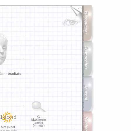
i
és -
résultats -
Maximum
atteint
(4 mots)
Mot exact