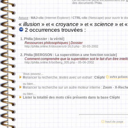
La recherche porte exclusivement sur
l
des documents Philia.
Astuce
:
MAJ-clic
(Internet Explorer) /
CTRL-clic
(Netscape) pour ouvrir le d
«
illusion
»
«
croyance
»
«
science
»
«
et
et
et
2 occurrences trouvées :
1.
Philia [dossier : la vérité]
Ressources philosophiques | Dossier
http://philia.online.fr/dossiers/d-16,0.php - 30-03-2002
2.
Philia [BERGSON : La superstition a une fonction sociale]
Comment comprendre que la superstition soit le fait d'un être intell
http://philia.online.fr/txt/berg_005.php - 05-06-2002
Vous pouvez...
R
elancer la recherche,
textes avec un extrait
:
Cléphi
ou bien...
R
elancer la recherche sur un autre moteur interne :
Zoom
-
X-Rech
ou bien...
Lister la totalité des mots clés présents dans la base Cléphi