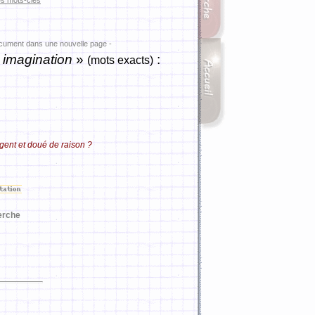
es mots-clés
ocument dans une nouvelle page -
imagination
»
:
(mots exacts)
igent et doué de raison ?
erche