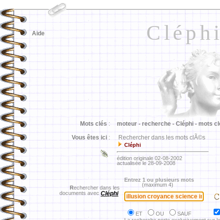
Cléph
Aide
Mots clés
:
moteur -
recherche -
Cléphi -
mots cl
Vous êtes ici
:
Rechercher dans les mots clÃ©s
Cléphi
édition originale 02-08-2002
actualisée le 28-09-2008
Entrez 1 ou plusieurs mots
(maximum 4)
R
echercher dans les
documents avec
Cléphi
ET
OU
SAUF