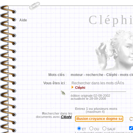
Cléph
Aide
Mots clés
:
moteur -
recherche -
Cléphi -
mots cl
Vous êtes ici
:
Rechercher dans les mots clÃ©s
Cléphi
édition originale 02-08-2002
actualisée le 28-09-2008
Entrez 1 ou plusieurs mots
(maximum 4)
R
echercher dans les
documents avec
Cléphi
ET
OU
SAUF