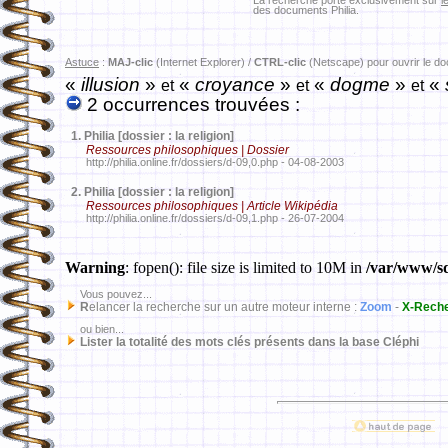
La recherche porte exclusivement sur
l
des documents Philia.
Astuce
:
MAJ-clic
(Internet Explorer) /
CTRL-clic
(Netscape) pour ouvrir le d
«
illusion
»
«
croyance
»
«
dogme
»
«
et
et
et
2 occurrences trouvées :
1.
Philia [dossier : la religion]
Ressources philosophiques | Dossier
http://philia.online.fr/dossiers/d-09,0.php - 04-08-2003
2.
Philia [dossier : la religion]
Ressources philosophiques | Article Wikipédia
http://philia.online.fr/dossiers/d-09,1.php - 26-07-2004
Warning
: fopen(): file size is limited to 10M in
/var/www/sd
Vous pouvez...
R
elancer la recherche sur un autre moteur interne :
Zoom
-
X-Rech
ou bien...
Lister la totalité des mots clés présents dans la base Cléphi