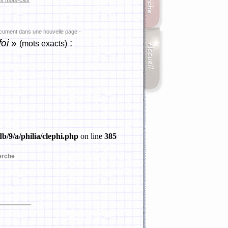
es mots-clés
ocument dans une nouvelle page -
foi
»
:
(mots exacts)
b/9/a/philia/clephi.php
on line
385
erche