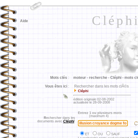
Cléph
Aide
Mots clés
:
moteur -
recherche -
Cléphi -
mots cl
Vous êtes ici
:
Rechercher dans les mots clÃ©s
Cléphi
édition originale 02-08-2002
actualisée le 28-09-2008
Entrez 1 ou plusieurs mots
(maximum 4)
R
echercher dans les
documents avec
Cléphi
ET
OU
SAUF