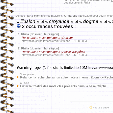
La recherche porte exclusivement sur
l
des documents Philia.
Astuce
:
MAJ-clic
(Internet Explorer) /
CTRL-clic
(Netscape) pour ouvrir le d
«
illusion
»
«
croyance
»
«
dogme
»
«
et
et
et
2 occurrences trouvées :
1.
Philia [dossier : la religion]
Ressources philosophiques | Dossier
http://philia.online.fr/dossiers/d-09,0.php - 04-08-2003
2.
Philia [dossier : la religion]
Ressources philosophiques | Article Wikipédia
http://philia.online.fr/dossiers/d-09,1.php - 26-07-2004
Warning
: fopen(): file size is limited to 10M in
/var/www/sd
Vous pouvez...
R
elancer la recherche sur un autre moteur interne :
Zoom
-
X-Rech
ou bien...
Lister la totalité des mots clés présents dans la base Cléphi