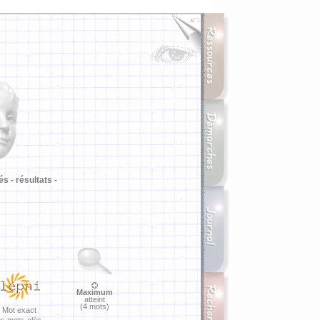
i
és -
résultats -
Maximum
atteint
(4 mots)
Mot exact