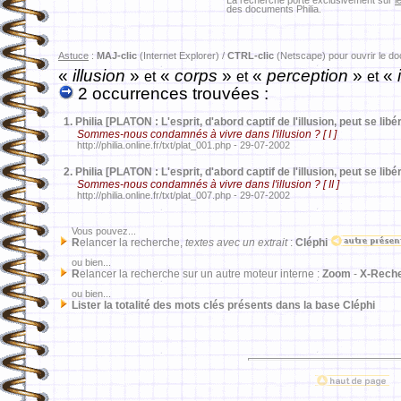
La recherche porte exclusivement sur
l
des documents Philia.
Astuce
:
MAJ-clic
(Internet Explorer) /
CTRL-clic
(Netscape) pour ouvrir le d
«
illusion
»
«
corps
»
«
perception
»
«
i
et
et
et
2 occurrences trouvées :
1.
Philia [PLATON : L'esprit, d'abord captif de l'illusion, peut se libér
Sommes-nous condamnés à vivre dans l'illusion ? [ I ]
http://philia.online.fr/txt/plat_001.php - 29-07-2002
2.
Philia [PLATON : L'esprit, d'abord captif de l'illusion, peut se libér
Sommes-nous condamnés à vivre dans l'illusion ? [ II ]
http://philia.online.fr/txt/plat_007.php - 29-07-2002
Vous pouvez...
R
elancer la recherche,
textes avec un extrait
:
Cléphi
ou bien...
R
elancer la recherche sur un autre moteur interne :
Zoom
-
X-Rech
ou bien...
Lister la totalité des mots clés présents dans la base Cléphi