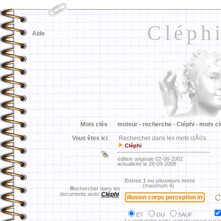
Cléph
Aide
Mots clés
:
moteur -
recherche -
Cléphi -
mots cl
Vous êtes ici
:
Rechercher dans les mots clÃ©s
Cléphi
édition originale 02-08-2002
actualisée le 28-09-2008
Entrez 1 ou plusieurs mots
(maximum 4)
R
echercher dans les
documents avec
Cléphi
ET
OU
SAUF