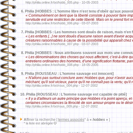
http://philia.online.fr/txt/hobb_005.php - 10-05-2003
6.
Philia [HOBBES : L'homme libre n'est tenu d'obéir qu'aux pouvoi
« Communément on tient que la liberté consiste à pouvoir faire i
servitude est une restriction de cette liberté. Mais on le prend fort 
http://philia.online.fr/txt/hobb_006.php - 03-07-2003
7.
Philia [HOBBES : Les hommes sont doués de raison, mais n'en 
« Les enfants [...] ne sont doués d'aucune raison avant d'avoir acqu
créatures raisonnables à cause de la possibilité qui apparaît chez
http://philia.online.fr/txt/hobb_007.php - 03-07-2003
8.
Philia [HOBBES : Nous attribuons souvent aux mots une connota
« Les dénominations des choses qui nous affectent, c’est-à-dire qui
entretiens ordinaires des hommes, d’une signification flottante, 
http://philia.online.fr/txt/hobb_008.php - 18-05-2005
9.
Philia [ROUSSEAU : L'homme sauvage est innocent]
« N'allons pas surtout conclure avec Hobbes que, pour n'avoir auc
méchant; qu'il soit vicieux, parce qu'il ne connaît pas la vertu; qu'
http://philia.online.fr/txt/rous_004.php - 12-07-2002
10.
Philia [ROUSSEAU : L'homme sauvage est capable de pitié]
« Il y a d'ailleurs un autre principe que Hobbes n'a point aperçu, 
certaines circonstances la férocité de son amour-propre ou le dés
http://philia.online.fr/txt/rous_009.php - 12-07-2002
A
ffiner la recherche [
termes associés
* à
«
hobbes
»
]
* la liste est abrégée