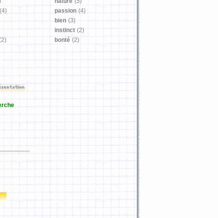
)
nature
(5)
(4)
passion
(4)
bien
(3)
instinct
(2)
(2)
bonté
(2)
erche