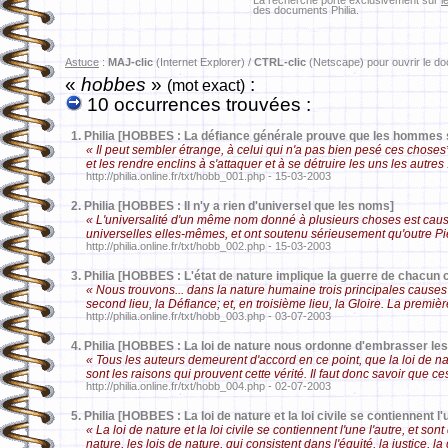
La recherche porte exclusivement sur
l
des documents Philia.
Astuce
:
MAJ-clic
(Internet Explorer) /
CTRL-clic
(Netscape) pour ouvrir le d
«
hobbes
»
:
(mot exact)
10 occurrences trouvées :
1.
Philia [HOBBES : La défiance générale prouve que les hommes 
« Il peut sembler étrange, à celui qui n'a pas bien pesé ces chose
et les rendre enclins à s'attaquer et à se détruire les uns les autres
http://philia.online.fr/txt/hobb_001.php - 15-03-2003
2.
Philia [HOBBES : Il n'y a rien d'universel que les noms]
« L'universalité d'un même nom donné à plusieurs choses est cau
universelles elles-mêmes, et ont soutenu sérieusement qu'outre Pi
http://philia.online.fr/txt/hobb_002.php - 15-03-2003
3.
Philia [HOBBES : L'état de nature implique la guerre de chacun
« Nous trouvons... dans la nature humaine trois principales causes 
second lieu, la Défiance; et, en troisième lieu, la Gloire. La pre
http://philia.online.fr/txt/hobb_003.php - 03-07-2003
4.
Philia [HOBBES : La loi de nature nous ordonne d'embrasser les
« Tous les auteurs demeurent d'accord en ce point, que la loi de n
sont les raisons qui prouvent cette vérité. Il faut donc savoir que 
http://philia.online.fr/txt/hobb_004.php - 02-07-2003
5.
Philia [HOBBES : La loi de nature et la loi civile se contiennent l'
« La loi de nature et la loi civile se contiennent l'une l'autre, et son
nature, les lois de nature, qui consistent dans l'équité, la justice, la