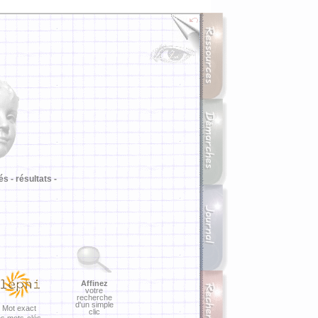
i
és -
résultats -
Affinez
votre
recherche
d'un simple
Mot exact
clic