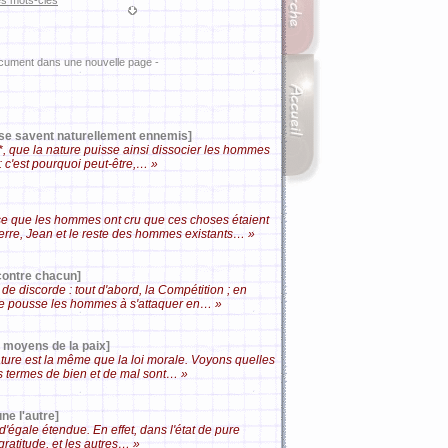
es mots-clés
ocument dans une nouvelle page -
se savent naturellement ennemis]
s*, que la nature puisse ainsi dissocier les hommes
 : c'est pourquoi peut-être,… »
se que les hommes ont cru que ces choses étaient
erre, Jean et le reste des hommes existants… »
 contre chacun]
de discorde : tout d'abord, la Compétition ; en
mière pousse les hommes à s'attaquer en… »
 moyens de la paix]
ature est la même que la loi morale. Voyons quelles
ces termes de bien et de mal sont… »
une l'autre]
t d'égale étendue. En effet, dans l'état de pure
 gratitude, et les autres… »