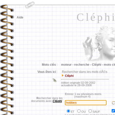
Cléph
Aide
Mots clés
:
moteur -
recherche -
Cléphi -
mots cl
Vous êtes ici
:
Rechercher dans les mots clÃ©s
Cléphi
édition originale 02-08-2002
actualisée le 28-09-2008
Entrez 1 ou plusieurs mots
(maximum 4)
R
echercher dans les
documents avec
Cléphi
ET
OU
SAUF