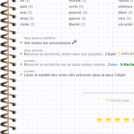
loi
(5)
morale
(5)
raison
(5
paix
(4)
vertu
(4)
violence
mal
(3)
pouvoir
(3)
désir
(3)
droit
(3)
guerre
(3)
vice
(2)
civile
(2)
liberté
(2)
sécurité
Vous pouvez préférer...
Voir toutes les associations
Vous pouvez...
R
elancer la recherche,
textes avec leur question
:
Cléphi
ou bien...
R
elancer la recherche sur un autre moteur interne :
Zoom
-
X-Rech
ou bien...
Lister la totalité des mots clés présents dans la base Cléphi