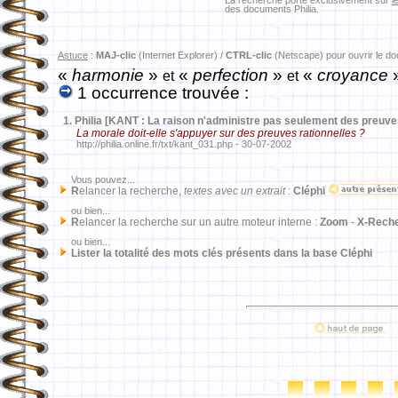
La recherche porte exclusivement sur
l
des documents Philia.
Astuce
:
MAJ-clic
(Internet Explorer) /
CTRL-clic
(Netscape) pour ouvrir le d
«
harmonie
»
«
perfection
»
«
croyance
et
et
1 occurrence trouvée :
1.
Philia [KANT : La raison n'administre pas seulement des preuves
La morale doit-elle s'appuyer sur des preuves rationnelles ?
http://philia.online.fr/txt/kant_031.php - 30-07-2002
Vous pouvez...
R
elancer la recherche,
textes avec un extrait
:
Cléphi
ou bien...
R
elancer la recherche sur un autre moteur interne :
Zoom
-
X-Rech
ou bien...
Lister la totalité des mots clés présents dans la base Cléphi