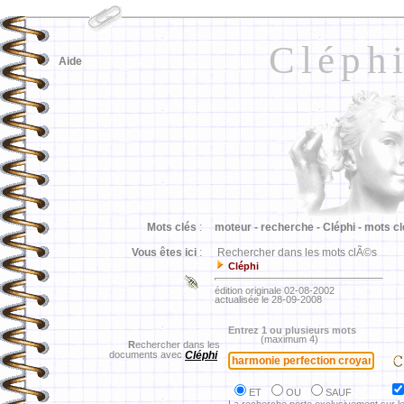
Cléph
Aide
Mots clés
:
moteur -
recherche -
Cléphi -
mots cl
Vous êtes ici
:
Rechercher dans les mots clÃ©s
Cléphi
édition originale 02-08-2002
actualisée le 28-09-2008
Entrez 1 ou plusieurs mots
(maximum 4)
R
echercher dans les
documents avec
Cléphi
ET
OU
SAUF