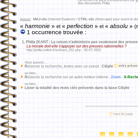
La recherche porte exclusivement sur
l
des documents Philia.
Astuce
:
MAJ-clic
(Internet Explorer) /
CTRL-clic
(Netscape) pour ouvrir le d
«
harmonie
»
«
perfection
»
«
absolu
»
et
et
(
1 occurrence trouvée :
1.
Philia [KANT : La raison n'administre pas seulement des preuves
La morale doit-elle s'appuyer sur des preuves rationnelles ?
http://philia.online.fr/txt/kant_031.php - 30-07-2002
Vous pouvez...
R
elancer la recherche,
textes avec un extrait
:
Cléphi
ou bien...
R
elancer la recherche sur un autre moteur interne :
Zoom
-
X-Rech
ou bien...
Lister la totalité des mots clés présents dans la base Cléphi