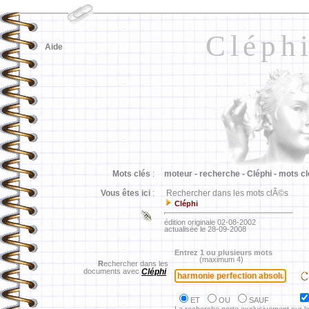
Cléph
Aide
Mots clés
:
moteur -
recherche -
Cléphi -
mots cl
Vous êtes ici
:
Rechercher dans les mots clÃ©s
Cléphi
édition originale 02-08-2002
actualisée le 28-09-2008
Entrez 1 ou plusieurs mots
(maximum 4)
R
echercher dans les
documents avec
Cléphi
ET
OU
SAUF