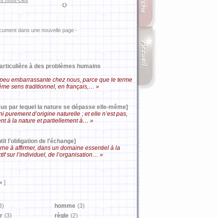
es mots-clés
ocument dans une nouvelle page -
particulière à des problèmes humains
un peu embarrassante chez nous, parce que le terme
ême sens traditionnel, en français,… »
ssus par lequel la nature se dépasse elle-même]
ni purement d’origine naturelle ; et elle n’est pas,
t à la nature et partiellement à… »
it l'obligation de l'échange]
rne à affirmer, dans un domaine essentiel à la
if sur l’individuel, de l’organisation… »
»
]
3)
homme
(3)
r
(3)
règle
(2)