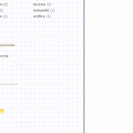
on
(2)
inceste
(2)
2)
humanité
(1)
ie
(1)
artifice
(1)
erche