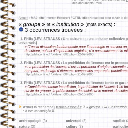
La recherche porte exclusivement sur
l
des documents Philia.
Astuce
:
MAJ-clic
(Internet Explorer) /
CTRL-clic
(Netscape) pour ouvrir le d
«
groupe
»
«
institution
»
:
et
(mots exacts)
3 occurrences trouvées :
1.
Philia [LEVI-STRAUSS : Une culture est une solution collective 
universels]
« C’est la distinction fondamentale pour l’ethnologie et souvent 
de culture, qui est d’importation anglaise, n’a pas exactement le m
http://philia.online.fr/txt/levs_002.php - 22-09-2006
2.
Philia [LEVI-STRAUSS : La prohibition de l'inceste est le proce
« La prohibition de l’inceste n’est, ni purement d’origine culturelle, 
non plus, un dosage d’éléments composites empruntés partiellemen
http://philia.online.fr/txt/levs_004.php - 21-09-2006
3.
Philia [LEVI-STRAUSS : La prohibition de l'inceste fonde et garant
« Considérée comme interdiction, la prohibition de l’inceste1 se bo
survie du groupe, la prééminence du social sur le naturel, du collect
http://philia.online.fr/txt/levs_005.php - 05-10-2006
A
ffiner la recherche [
termes associés
* à
«
groupe
»
«
institution
et
* la liste est abrégée
anthropologie
(3)
universel
(3)
société
(
nature
(3)
culture
(3)
particulie