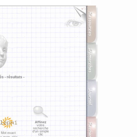
i
és -
résultats -
Affinez
votre
recherche
d'un simple
Mot exact
clic