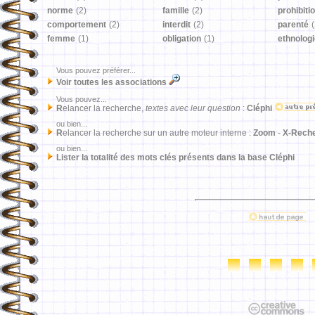
norme
(2)
famille
(2)
prohibiti
comportement
(2)
interdit
(2)
parenté
(
femme
(1)
obligation
(1)
ethnolog
Vous pouvez préférer...
Voir toutes les associations
Vous pouvez...
R
elancer la recherche,
textes avec leur question
:
Cléphi
ou bien...
R
elancer la recherche sur un autre moteur interne :
Zoom
-
X-Rech
ou bien...
Lister la totalité des mots clés présents dans la base Cléphi