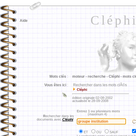
Cléph
Aide
Mots clés
:
moteur -
recherche -
Cléphi -
mots cl
Vous êtes ici
:
Rechercher dans les mots clÃ©s
Cléphi
édition originale 02-08-2002
actualisée le 28-09-2008
Entrez 1 ou plusieurs mots
(maximum 4)
R
echercher dans les
documents avec
Cléphi
ET
OU
SAUF